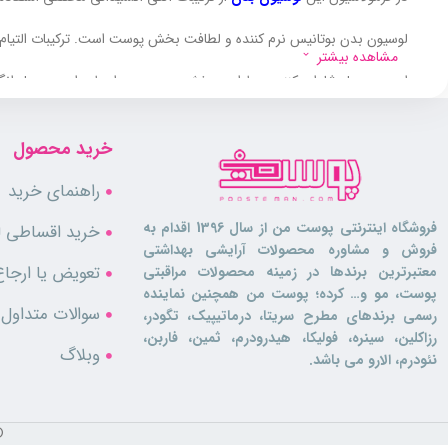
لوسیون بدن بوتانیس نرم کننده و لطافت بخش پوست است. ترکیبات التیام
مشاهده بیشتر
این محصول شاداب کننده و طراوت بخش بوده و به واسطه رایحه ی دل ان
بسیار بالایی نیز بهره می برد.
خرید محصول
ویژگی ها
راهنمای خرید
فروشگاه اینترنتی پوست من از سال 1396 اقدام به
خرید اقساطی لو
مناسب انواع پوست
فروش و مشاوره محصولات آرایشی بهداشتی
تغذیه کننده و تقویت کنند پوست
تعویض یا ارجاع
معتبرترین برندها در زمینه محصولات مراقبتی
افزایش استحکام پوست
پوست، مو و… کرده؛ پوست من همچنین نماینده
سرشار از ترکیبات آنتی اکسیدانی
سوالات متداول
رسمی برندهای مطرح سریتا، درماتیپیک، تگودر،
رطوبت رسانی عمقی به پوست بدن
رزاکلین، سینره، فولیکا، هیدرودرم، ثمین، فاربن،
جلوگیری از پیری زود رس
وبلاگ
نئودرم، الارو می باشد.
نرم کننده و لطافت بخش
التیام بخش و تسکین دهنده
دارای بافتی بسیار سبک
©
خوشبو کننده پوست بدن