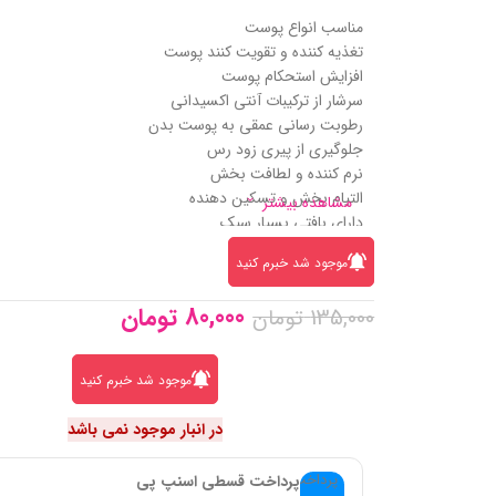
مناسب انواع پوست
تغذیه کننده و تقویت کنند پوست
افزایش استحکام پوست
سرشار از ترکیبات آنتی اکسیدانی
رطوبت رسانی عمقی به پوست بدن
جلوگیری از پیری زود رس
نرم کننده و لطافت بخش
التیام بخش و تسکین دهنده
مشاهده بیشتر
دارای بافتی بسیار سبک
خوشبو کننده پوست بدن
موجود شد خبرم کنید
دارای ماندگاری بسیار خوب
حاوی عصاره سیب سبز و روغن هسته انگور
80,000
تومان
135,000
تومان
موجود شد خبرم کنید
در انبار موجود نمی باشد
پرداخت قسطی اسنپ پی