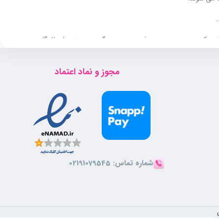
ار سبک بوده و به سرعت جذب پوست می گردد. همچنین از ماندگاری
مجوز و نماد اعتماد
شماره تماس:
02191079545