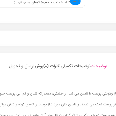
۴ قسط ماهیانه
20,000 تومان
(بدون کارمزد)
توضیحات
توضیحات تکمیلی
نظرات (0)
روش ارسال و تحویل
از رطوبتی پوست را تامین می کند. از خشکی، دهیدراته شدن و کم آبی پوست جلو
شتر پوست کمک می نماید. ویتامین های مورد نیاز پوست را تامین کرده و نقش موث
 شده است که با جلوگیری از اثر گذار رادیکال های آزاد، مانع از پیری زود رس پوس