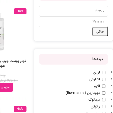
-15%
صافی
برندها
تونر پوست چرب وی
حجم ml
آردن
اشااونی
436,900
تومان
الارو
افزودن 
بایومارین (Bio-marine)
درمالوگ
راکوتن
-18%