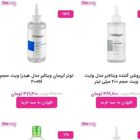
-15%
روشن کننده ویتالایر مدل وایت
تونر آبرسان ویتالیر مدل هیدرا ویت حجم
ویت حجم 200 میلی لیتر
200ml
366,800
تومان
371,300
تومان
431,6
تومان
436,900
تومان
افزودن به سبد خرید
افزودن به سبد خرید
-7%