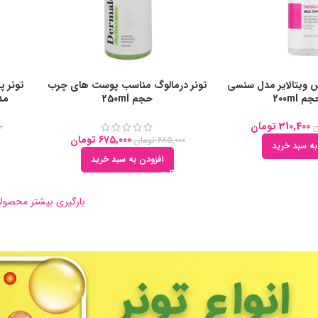
ویتالایر مدل سنسی
تونر درمالوگ مناسب پوست های چرب
تونر پ
200ml
حجم 250ml
مدل BIOTIC
310,400
تومان
ن
0
675,000
تومان
685,000
تومان
به سبد خرید
افزودن به سبد خرید
بارگیری بیشتر محصول