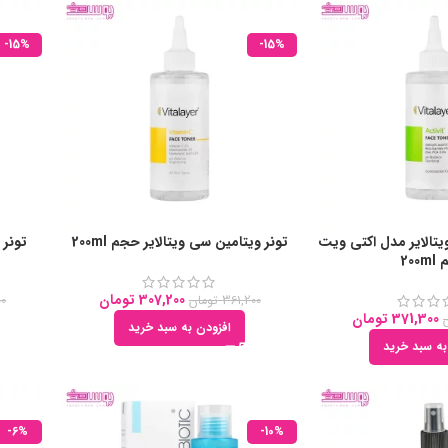
-15%
-15%
تالایر مدل اکتی ویت
تونر ویتامین سی ویتالایر حجم 200ml
تونر 
200
307,200
تومان
361,200
تومان
00
371,300
تومان
افزودن به سبد خرید
به سبد خرید
-6%
-10%