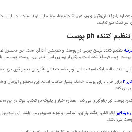
صاره بابونه، آربوتین و ویتامین C
جزو مواد موثره این نوع تونرهاست. این محص
نیز کمک می نمایند.
ظیم کننده ph پوست
رنیه
تنظیم کننده
ترشح چربی در پوست
و همچنین pH آن است. این محصول ضد حساسیت بوده،
ای پوست چرب فرموله شده است و یکی از بهترین انواع تونر برای پوست چرب می با
اتی مانند
سالیسیلیک اسید
به این تونر خاصیت آنتی باکتریالی بسیار قوی می بخ
رر 2
برای افراد دارای پوست خشک بسیار مناسب است. این محصول
آبرسان و ش
ی می کند.
 شدن پوست نیز جلوگیری می کند.
عصاره خیار و پنیرک
دو ترکیب موثر در این مح
یتالایر
فاقد
الکل، رنگ، پارابن، اسانس و مواد صابونی
می باشد. این محصول با
وست
می باشد.
ول می تواند موادی مانند
عصاره خیار و آلانتوئین
را مشاهده نمایید.