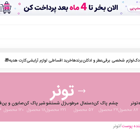
ودک
لوازم شخصی برقی
عطر و ادکلن
برندها
خرید اقساطی لوازم آرایشی
کارت هدیه🎁
تونر
تونر
چشم پاک کن
دستمال مرطوب
ژل شستشو
شیر پاک کن
صابون و پن
ف
87 محصول
27 محصول
57 محصول
221 محصول
18 محصول
120 محصول
106
ننده پوست
تونر