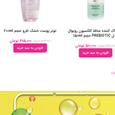
اک کننده منافذ کلکسیون رویوال
تونر پوست خشک الارو حجم 200ml
PRE حجم 150ml
695,000
تومان
803,600
تومان
510,000
تومان
599,00
تومان
افزودن به سبد خرید
افزودن به سبد خرید
ات