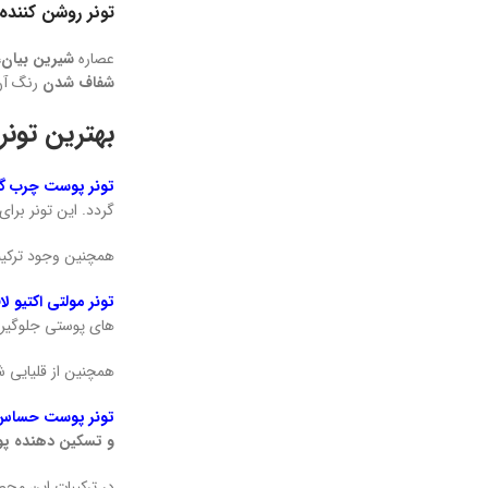
تونر روشن کننده
عصاره
شیرین بیان، ع
شفاف شدن
رنگ آن 
بهترین تونر تن
تونر پوست چرب گا
گردد. این تونر بر
همچنین وجود ترکیب
تونر مولتی اکتیو لافا
های پوستی جلوگیر
همچنین از قلیایی
تونر پوست حساس و
و تسکین دهنده پ
در ترکیبات این محص