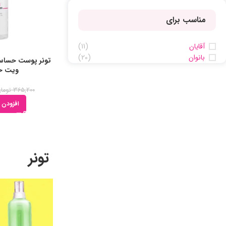
مناسب برای
آقایان
(11)
بانوان
(20)
تونر پوست حساس 
ویت حجم 
365,200
توما
افزودن 
تونر