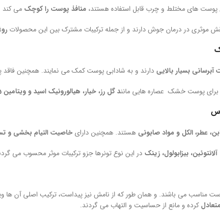
 پوست های مختلط و چرب قابل استفاده هستند،
منافذ پوست را کوچک
می کند و
نقش موثری در درمان جوش دارند و از جمله ترکیبات مشترک بین این محصولات
روغ
ک
آبرسانی بسیار بالایی
دارند و به شادابی پوست کمک می نمایند. همچنین فاقد پا
ر برای پوست خشک عصاره هایی مانن
د گل رز، خیار، هیالورونیک اسید و ویتامین B5
اس
ابن، عطر، الکل و مواد صابونی
هستند. همچنین دارای
خاصیت التیام بخشی و ت
 آلانتوئین، بیزابولول، زینک
در این نوع تونرها جزو ترکیبات موثر محسوب می گردن
 مناسب می باشند. و همان طور که از نامش نیز پیداست، ترکیب اصلی آن ها ویتامین C است. این 
متعادل
کرده و مانع از حساسیت و التهاب می گردند.