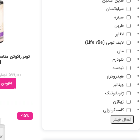
ساین اسکین
سیلوکسان
سینره
فاربن
لافارر
لایف توبی (Life 2Be)
مای
تونر راکوتن منا
نئودرم
l
نیوساد
599,000
توما
هیدرودرم
افزودن 
ویتالیر
ژنوبایوتیک
ژیناژن
کاسمکولوژی
-15%
اعمال فیلتر