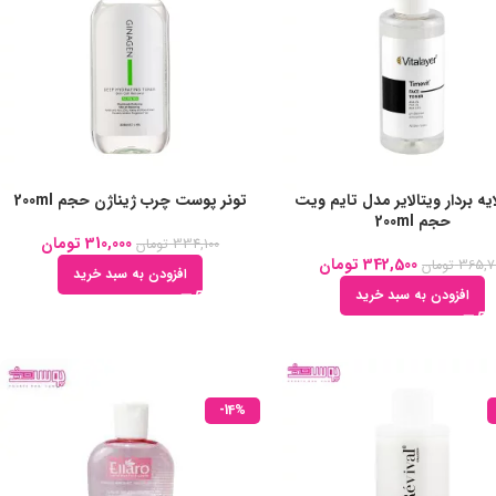
ایه بردار ویتالایر مدل تایم ویت
تونر پوست چرب ژیناژن حجم 200ml
حجم 200ml
310,000
تومان
334,100
تومان
342,500
تومان
365,7
تومان
افزودن به سبد خرید
افزودن به سبد خرید
-14%