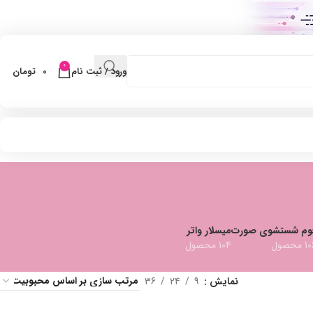
0
ورود / ثبت نام
0
تومان
وم شستشوی صورت
میسلار واتر
 محصول
104 محصول
نمایش
9
24
36