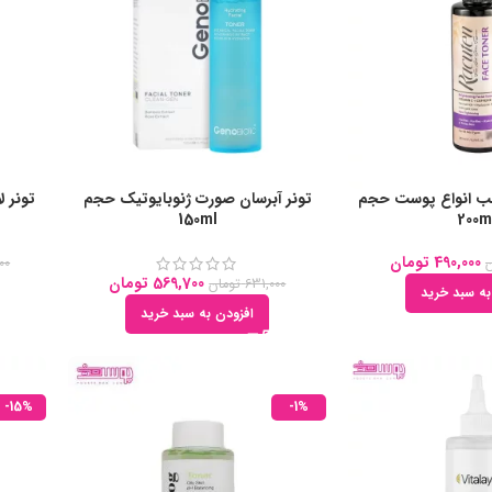
سب انواع پوست حجم
تونر آبرسان صورت ژنوبایوتیک حجم
تونر ل
150ml
200m
490,000
تومان
ن
00
569,700
تومان
631,000
تومان
به سبد خرید
افزودن به سبد خرید
-15%
-1%