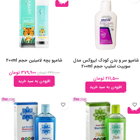
-15%
شامپو سر و بدن کودک ایروکس مدل
شامپو بچه لامینین حجم 200ml
سوییت اسلیپ حجم 200ml
379,900
تومان
447,000
تومان
211,500
تومان
افزودن به سبد خرید
افزودن به سبد خرید
-12%