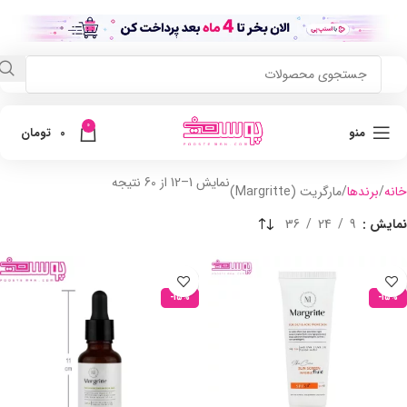
0
منو
0
تومان
نمایش 1–12 از 60 نتیجه
خانه
برندها
مارگریت (Margritte)
نمایش
9
24
36
-15%
-15%