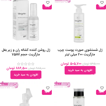
-10%
-15%
ژل شستشوی صورت پوست چرب
ژل روشن کننده کشاله ران و زیر بغل
مارگریت 200 میلی لیتر
مارگریت حجم 75ml
505,700
تومان
595,000
تومان
886,500
تومان
985,000
تومان
افزودن به سبد خرید
افزودن به سبد خرید
-15%
-15%