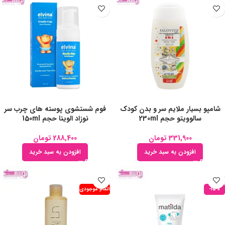
شامپو بسیار ملایم سر و بدن کودک
فوم شستشوی پوسته های چرب سر
سالوویتو حجم 230ml
نوزاد الوینا حجم 150ml
331,900
تومان
288,400
تومان
افزودن به سبد خرید
افزودن به سبد خرید
-15%
اتمام موجودی