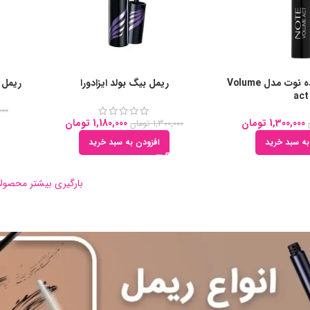
ریمل حجم دهنده نوت مدل Volume
ریمل بیگ بولد ایزادورا
ریمل چه
act
000
1,300,000
تومان
1,180,000
تومان
1,300,000
تومان
به سبد خرید
افزودن به سبد خرید
بارگیری بیشتر محصول