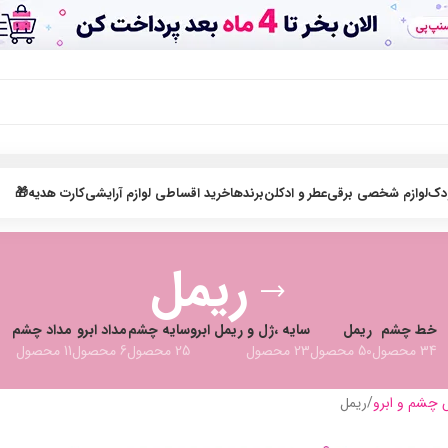
ودک
لوازم شخصی برقی
عطر و ادکلن
برندها
خرید اقساطی لوازم آرایشی
کارت هدیه🎁
ریمل
خط چشم
ریمل
سایه ،ژل و ریمل ابرو
سایه چشم
مداد ابرو
مداد چشم
34 محصول
50 محصول
23 محصول
25 محصول
6 محصول
11 محصول
 چشم و ابرو
ریمل