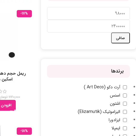
-17%
صافی
برندها
ریمل حجم دهند
اسکین 15 میلی لیتر
آرت دکو (Art Deco )
اسنس
720,000
تومان
اشتون
افزودن 
الیزاموتیک (Elizamutik)
ایزادورا
ایمپلا
-18%