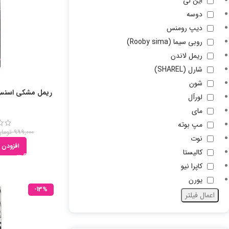
این لی
دوسه
دیپ رومنس
روبی سیما (Rooby sima)
ریمل لاندن
شارل (SHAREL)
شون
ریمل مشکی اسنس 
لورآل
مای
مپ بوته
999,000
تومان
نوت
افزودن 
کالیستا
کاپرا نیو
یورن
-13%
اعمال فیلتر