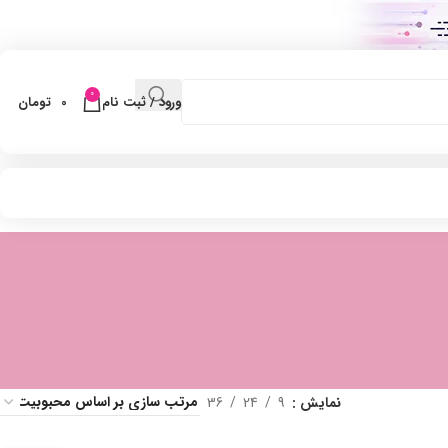
0
ورود / ثبت نام
0
تومان
نمایش
9
24
36