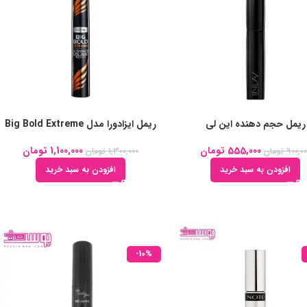
ریمل حجم دهنده این لی
ریمل ایزادورا مدل Big Bold Extreme
555,000
تومان
1,100,000
تومان
900,0
تومان
1,300,000
تومان
افزودن به سبد خرید
افزودن به سبد خرید
-10%