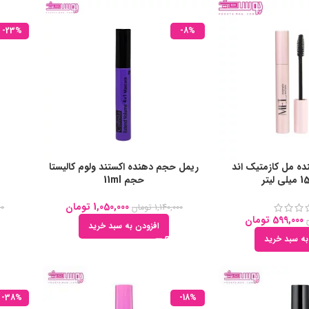
-23%
-8%
ه مل کازمتیک اند
ریمل حجم دهنده اکستند ولوم کالیستا
حجم 11ml
1,050,000
تومان
1,140,000
تومان
00
599,000
تومان
افزودن به سبد خرید
به سبد خرید
-38%
-18%