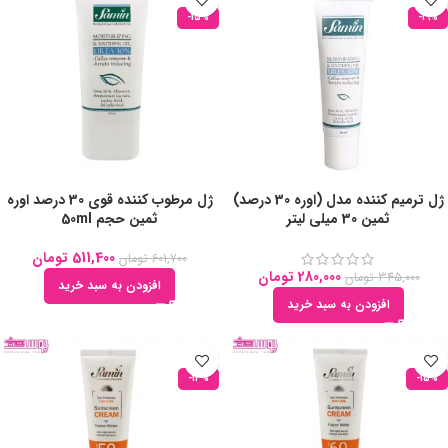
-15%
-19%
ژل ترمیم کننده مدل (اوره 30 درصد)
ژل مرطوب کننده قوی 30 درصد اوره
ثمین 30 میلی لیتر
ثمین حجم 50ml
511,400
تومان
601,700
تومان
280,000
تومان
345,000
تومان
افزودن به سبد خرید
افزودن به سبد خرید
-13%
-15%