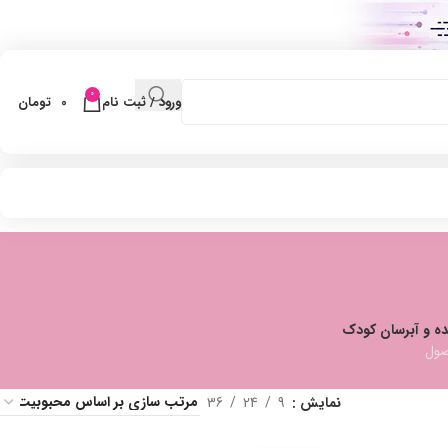
0
ورود / ثبت نام
0
تومان
ده و آبرسان کودک
نمایش
9
24
36