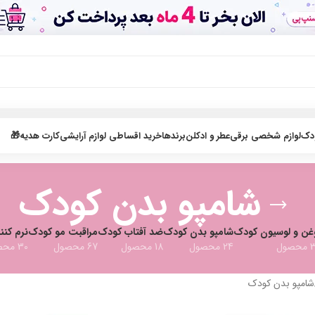
ودک
لوازم شخصی برقی
عطر و ادکلن
برندها
خرید اقساطی لوازم آرایشی
کارت هدیه🎁
شامپو بدن کودک
غن و لوسیون کودک
شامپو بدن کودک
ضد آفتاب کودک
مراقبت مو کودک
نرم کنن
صول
24 محصول
18 محصول
67 محصول
30 محصول
شامپو بدن کودک