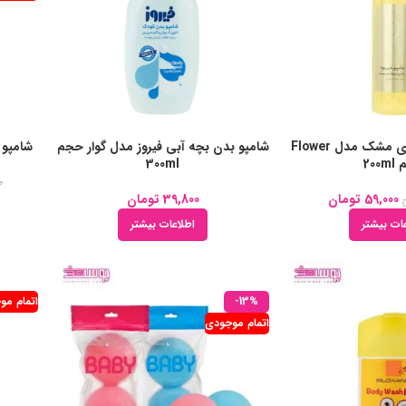
شامپو بدن بچه زی مشک مدل Flower
شامپو بدن بچه آبی فیروز مدل گوار حجم
شامپو 
200
300ml
0
59,000
تومان
39,800
تومان
ات بیشتر
اطلاعات بیشتر
-13%
اتمام مو
اتمام موجودی