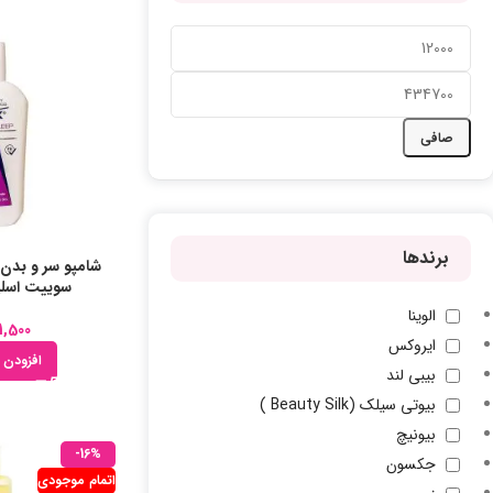
صافی
برندها
شامپو سر و بدن
سوییت اسلیپ 
الوینا
1,500
ایروکس
افزودن 
بیبی لند
بیوتی سیلک (Beauty Silk )
بیونیچ
-16%
جکسون
اتمام موجودی