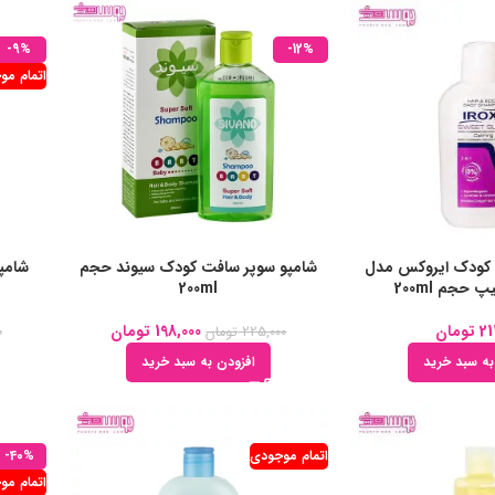
-9%
-12%
اتمام مو
 کودک ایروکس مدل
شامپو سوپر سافت کودک سیوند حجم
شامپ
حجم 200ml
200ml
21
تومان
198,000
تومان
225,000
تومان
0
به سبد خرید
افزودن به سبد خرید
اتمام موجودی
-40%
اتمام مو