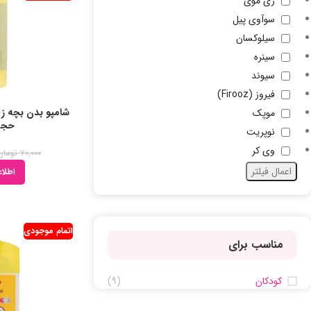
زی موی
سوآوی پیل
سیلوکسان
سینره
سیوند
فیروز (Firooz)
موپک
حجم ml
نوپریت
وی کر
70,000
تومان
اعمال فیلتر
اطلاع
اتمام موجودی
مناسب برای
کودکان
(9)