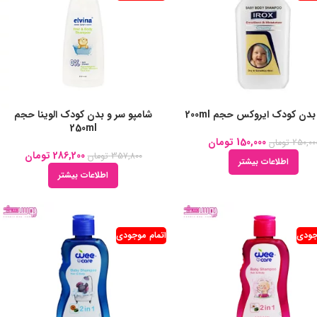
بدن کودک ایروکس حجم 200ml
شامپو سر و بدن کودک الوینا حجم
250ml
150,000
تومان
250,00
تومان
286,200
تومان
357,800
تومان
اطلاعات بیشتر
اطلاعات بیشتر
جودی
اتمام موجودی