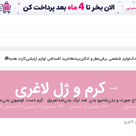
ودک
لوازم شخصی برقی
عطر و ادکلن
برندها
خرید اقساطی لوازم آرایشی
کارت هدیه🎁
کرم و ژل لاغری
اح صورت و بدن
شامپو بدن
ضد ترک بدن
ضدتعریق
کرم دست
لوسیون بدن
مر
163 محصول
12 محصول
792 محصول
65 محصول
122 محصول
15 مح
 لاغری