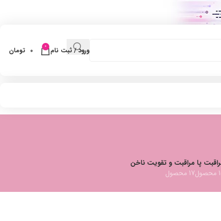
0
ورود / ثبت نام
0
تومان
اقبت پا
مراقبت و تقویت ناخن
صول
17 محصول