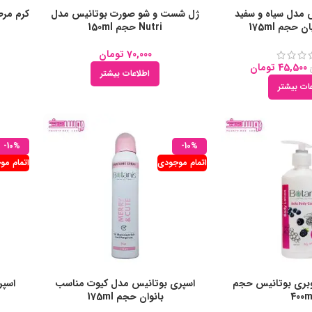
 مدل سیاه و سفید
ژل شست و شو صورت بوتانیس مدل
حجم 175ml
Nutri حجم 150ml
70,000
تومان
45,500
تومان
اطلاعات بیشتر
ات بیشتر
-10%
-10%
اتمام موجودی
اتمام مو
وبری بوتانیس حجم
اسپری بوتانیس مدل کیوت مناسب
اسپر
400m
بانوان حجم 175ml