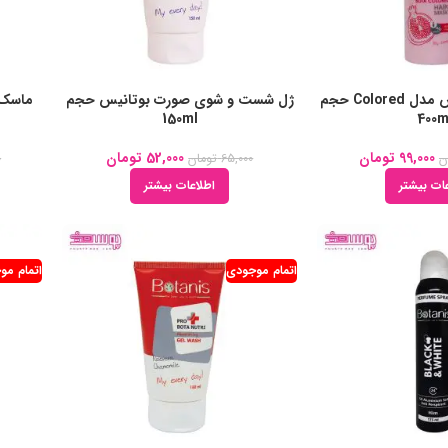
ماسک مو بوتانیس مدل Colored حجم
ژل شست و شوی صورت بوتانیس حجم
150ml
400m
99,000
تومان
52,000
تومان
ن
65,000
تومان
0
ات بیشتر
اطلاعات بیشتر
اتمام موجودی
اتمام مو