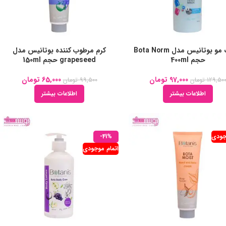
ماسک مو بوتانیس مدل Bota Norm
کرم مرطوب کننده بوتانیس مدل
حجم 400ml
grapeseed حجم 150ml
97,000
تومان
65,000
تومان
129,50
تومان
99,500
تومان
اطلاعات بیشتر
اطلاعات بیشتر
جودی
-41%
اتمام موجودی