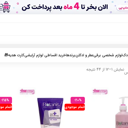
ودک
لوازم شخصی برقی
عطر و ادکلن
برندها
خرید اقساطی لوازم آرایشی
کارت هدیه🎁
نمایش 1–12 از 44 نتیجه
یس
-25%
-20%
اتمام موجودی
اتمام مو