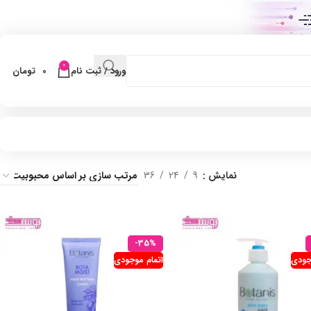
0
ورود / ثبت نام
0
تومان
نمایش
9
24
36
-35%
جودی
اتمام موجودی