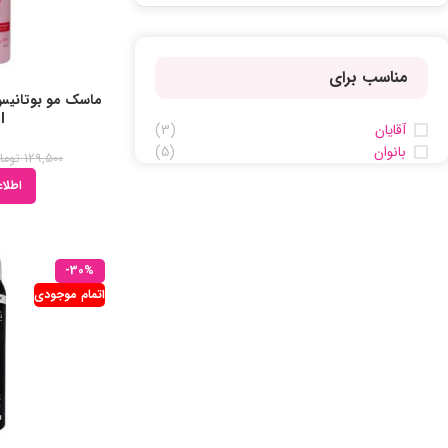
مناسب برای
l
آقایان
(3)
بانوان
(5)
129,500
توما
اطلاع
-30%
اتمام موجودی