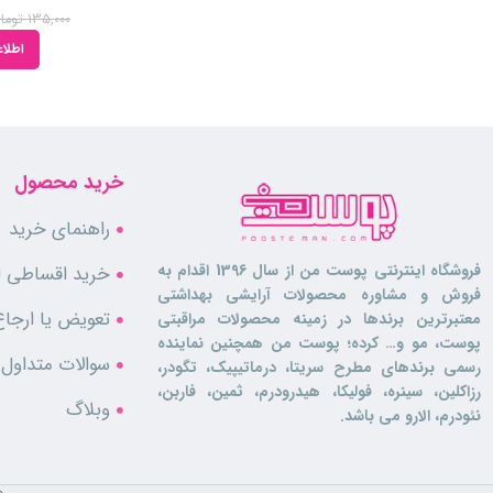
135,000
توما
اطلاع
خرید محصول
راهنمای خرید
فروشگاه اینترنتی پوست من از سال 1396 اقدام به
خرید اقساطی لو
فروش و مشاوره محصولات آرایشی بهداشتی
تعویض یا ارجاع
معتبرترین برندها در زمینه محصولات مراقبتی
پوست، مو و… کرده؛ پوست من همچنین نماینده
سوالات متداول
رسمی برندهای مطرح سریتا، درماتیپیک، تگودر،
رزاکلین، سینره، فولیکا، هیدرودرم، ثمین، فاربن،
وبلاگ
نئودرم، الارو می باشد.