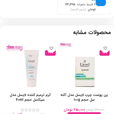
۴ قسط ماهیانه
73,475
تومان
(بدون کارمزد)
محصولات مشابه
-20%
-16%
پن پوست چرب لایسل مدل آکنه
کرم ترمیم کننده لایسل مدل
سل حجم 100g
سیکاسل حجم 40ml
250,000
تومان
299,000
تومان