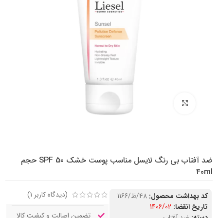
بزرگنمایی تصویر
ضد آفتاب بی رنگ لایسل مناسب پوست خشک SPF 50 حجم
40ml
(دیدگاه کاربر
1
)
کد بهداشت محصول:
48/ظ/1166
تاریخ انقضا:
1406/02
تضمین اصالت و کیفیت کالا
دسته:
ضد آفتاب