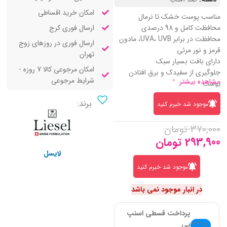
امکان خرید اقساطی
مناسب پوست خشک تا نرمال
ارسال فوری کرج
محافظت کامل و 98 درصدی
محافظت در برابر UVA، UVB، مادون
ارسال فوری در روزهای زوج
قرمز و نور مرئی
تهران
دارای بافت بسیار سبک
امکان مرجوعی کالا 7 روزه -
جلوگیری از سفیدک و برق افتادن
شرایط مرجوعی
مشاهده بیشتر
پوست
آبرسان و مرطوب کننده
برند:
موجود شد خبرم کنید
ضد آلودگی هوا و رادیکال های آزاد
فاقد پارابن و ترکیبات آسیب رسان
370,000
تومان
مناسب استفاده روزانه
293,900
تومان
لایسل
موجود شد خبرم کنید
در انبار موجود نمی باشد
پرداخت قسطی اسنپ
پی