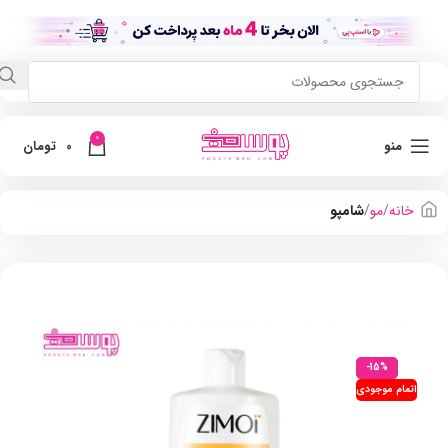
0
منو
0
تومان
خانه
مو
شامپو
-15%
اتمام موجودی