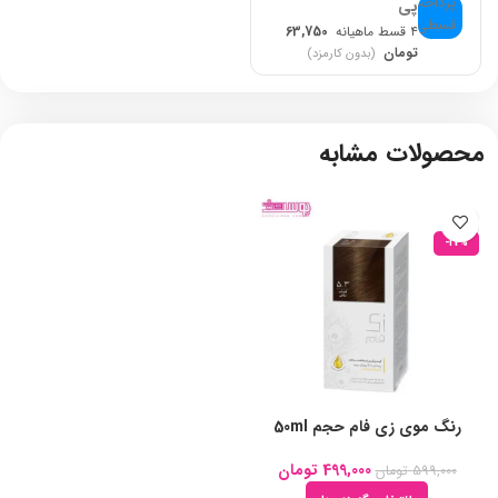
پی
۴ قسط ماهیانه
63,750
تومان
(بدون کارمزد)
محصولات مشابه
-17%
رنگ موی زی فام حجم 50ml
499,000
تومان
599,000
تومان