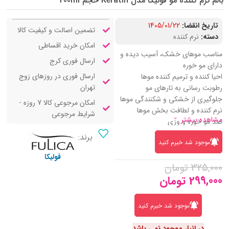
بالم نرم کننده مو فولیکا مدل Keratin حجم 200ml
تاریخ انقضا:
1405/01/22
تضمین اصالت و کیفیت کالا
دسته:
نرم کننده
امکان خرید اقساطی
مناسب موهای خشک، آسیب دیده و
ارسال فوری کرج
دارای مو خوره
ارسال فوری در روزهای زوج
احیا کننده و ترمیم کننده موها
تهران
رطوبت رسانی به تارهای مو
جلوگیری از خشکی و شکنندگی موها
امکان مرجوعی کالا 7 روزه -
نرم کننده و لطافت بخش موها
شرایط مرجوعی
مشاهده بیشتر
ضد مو خوره و وزی
تقویت کننده و تغذیه کننده موها
برند:
موجود شد خبرم کنید
تسهیل کننده شانه پذیری مو
جلوگیری از گره خوردگی موها
فولیکا
325,000
تومان
درخشان کننده و براق کننده موها
299,000
تومان
حاوی کراتین و روغن آرگان
موجود شد خبرم کنید
در انبار موجود نمی باشد