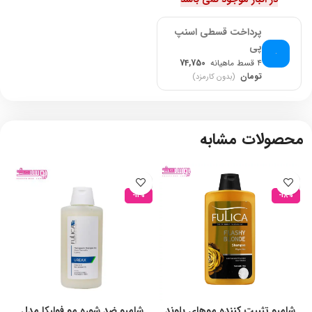
پرداخت قسطی اسنپ
پی
۴ قسط ماهیانه
74,750
تومان
(بدون کارمزد)
محصولات مشابه
-11%
-18%
شامپو تثبیت کننده موهای بلوند
شامپو ضد شوره مو فولیکا مدل