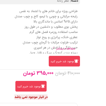
دسته:
عطر زنانه
طراحی ویژه برای خانم‌ های با‌ اعتماد به‌ نفس
رایحه مرکباتی و چوبی با لیمو، کاج و چوب صندل
دارای 25% اسانس با ماندگاری بالا
پخش بوی مطلوب و دلنشین در طول روز
مناسب استفاده روزمره فصل های گرم
عطری خنک، پرانرژی و روح‌ نواز
ترکیب طراوت مرکبات با گرمای چوب صندل
حس تازگی و آرامش در هر اسپری
مشاهده بیشتر
بسته‌ بندی کوچک، سبک و قابل‌ حمل
مشابه عطر جیپسی واتر برند بایردو
موجود شد خبرم کنید
395,000
تومان
410,000
تومان
موجود شد خبرم کنید
در انبار موجود نمی باشد