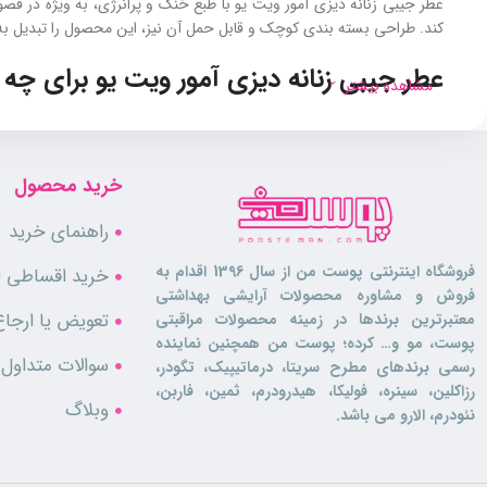
عطر جیبی زنانه دیزی آمور ویت یو با طبع خنک و پرانرژی، به‌ ویژه در ف
کند. طراحی بسته‌ بندی کوچک و قابل‌ حمل آن نیز، این محصول را تبدیل به
عطر جیبی زنانه دیزی آمور ویت یو برای چ
مشاهده بیشتر
این
عطر زنانه
در عین سادگی، رایحه‌ ای لوکس و جذاب دارد که با هر بار استفاده، طراوت و
خرید محصول
راهنمای خرید
فروشگاه اینترنتی پوست من از سال 1396 اقدام به
خرید اقساطی لو
فروش و مشاوره محصولات آرایشی بهداشتی
تعویض یا ارجاع
معتبرترین برندها در زمینه محصولات مراقبتی
پوست، مو و… کرده؛ پوست من همچنین نماینده
سوالات متداول
رسمی برندهای مطرح سریتا، درماتیپیک، تگودر،
رزاکلین، سینره، فولیکا، هیدرودرم، ثمین، فاربن،
وبلاگ
نئودرم، الارو می باشد.