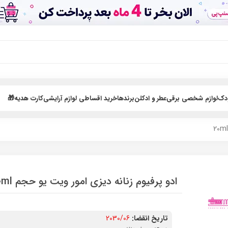
ودک
لوازم شخصی برقی
عطر و ادکلن
برندها
خرید اقساطی لوازم آرایشی
کارت هدیه🎁
ادو پرفیوم زنانه دیزی امور ویت یو حجم 20ml
تاریخ انقضا:
2030/06