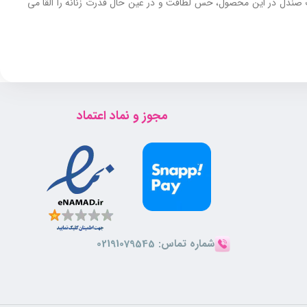
وب صندل در این محصول، حس لطافت و در عین حال قدرت زنانه را القا می‌
برای خانم هایی که از عطرهای تند و سنگین دوری می‌ کنند و بوی سبک و مدرن را می‌ پسندند، انتخابی فوق العاده می باشد. عطر جیبی زنانه دیزی آمور ویت یو از عطر مشهور Gypsy Water برند Byredo الهام گرفته و
مجوز و نماد اعتماد
شماره تماس:
02191079545