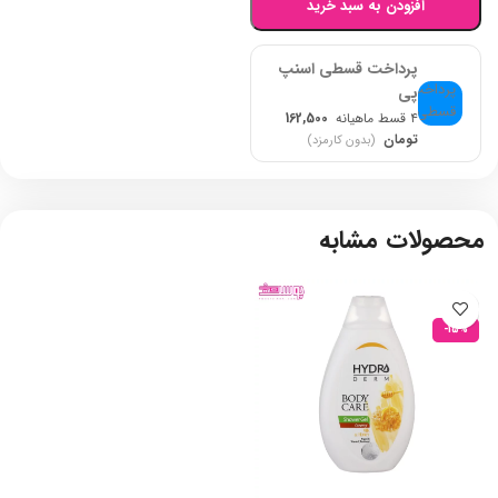
افزودن به سبد خرید
پرداخت قسطی اسنپ
پی
۴ قسط ماهیانه
162,500
تومان
(بدون کارمزد)
محصولات مشابه
-15%