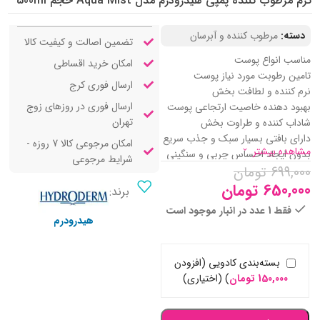
کرم مرطوب کننده پمپی هیدرودرم مدل Aqua Mist حجم 500ml
دسته:
مرطوب کننده و آبرسان
تضمین اصالت و کیفیت کالا
مناسب انواع پوست
امکان خرید اقساطی
تامین رطوبت مورد نیاز پوست
ارسال فوری کرج
نرم کننده و لطافت بخش
ارسال فوری در روزهای زوج
بهبود دهنده خاصیت ارتجاعی پوست
تهران
شاداب کننده و طراوت بخش
دارای بافتی بسیار سبک و جذب سریع
امکان مرجوعی کالا 7 روزه -
مشاهده بیشتر
بدون ایجاد احساس چربی و سنگینی
شرایط مرجوعی
699,000
تومان
مناسب دست و ضورت
فاقد پارابن و ترکیبات مضر
650,000
تومان
برند:
تغذیه کننده و تقویت کننده
فقط 1 عدد در انبار موجود است
آنتی اکسیدان و ضد پیری زود رس
هیدرودرم
بسته‌بندی کادویی (افزودن
150,000
تومان
)
(اختیاری)