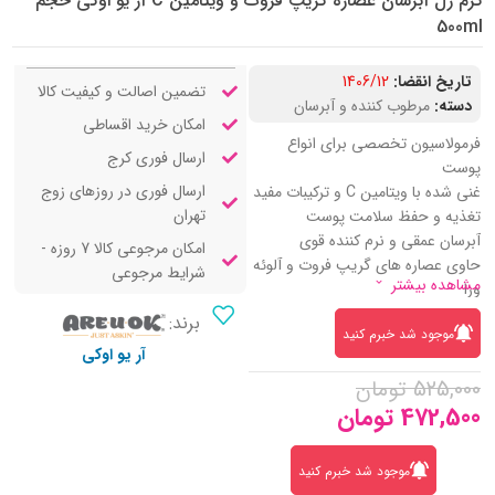
کرم ژل آبرسان عصاره گریپ فروت و ویتامین C آر یو اوکی حجم
500ml
تاریخ انقضا:
1406/12
تضمین اصالت و کیفیت کالا
دسته:
مرطوب کننده و آبرسان
امکان خرید اقساطی
فرمولاسیون تخصصی برای انواع
ارسال فوری کرج
پوست
ارسال فوری در روزهای زوج
غنی‌ شده با ویتامین‌ C و ترکیبات مفید
تهران
تغذیه و حفظ سلامت پوست
آبرسان عمقی و نرم‌ کننده قوی
امکان مرجوعی کالا 7 روزه -
حاوی عصاره‌ های گریپ فروت و آلوئه
شرایط مرجوعی
مشاهده بیشتر
ورا
دارای خواص آنتی‌ اکسیدانی و روشن
برند:
موجود شد خبرم کنید
کننده
آر یو اوکی
جلوگیری از بروز خشکی و کشیدگی
525,000
تومان
پوست
472,500
تومان
برطرف‌ کننده لک ها و تیرگی های
پوستی
فرمول سبک و جذب سریع با ترکیبات
موجود شد خبرم کنید
ایمن