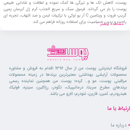
پوست، کاهش لک‌ ها و تیرگی‌ ها کمک نموده و لطافت و شادابی طبیعی
پوست را باز می‌ گرداند. فرمول سبک و سریع‌ الجذب کرم ژل آبرسان پمپی
گریپ فروت و ویتامین C آر یو اوکی با ترکیبات ایمن و ضد التهاب، تجربه‌ ای
راحت و بدون حساسیت برای استفاده روزانه فراهم می‌ کند.
مشاهده بیشتر
عصاره گریپ فروت همراه با آلوئه‌ ورا به تغذیه و حفظ سلامت پوست کمک
کرده و باعث بهبود خاصیت ارتجاعی پوست می‌ شود. کرم ژل آبرسان عصاره
گریپ فروت و ویتامین C آر یو اوکی مناسب افرادی است که به دنبال آبرسانی
عمیق، روشن‌ کنندگی پوست، افزایش لطافت و شادابی هستند و می‌ توانند آن
را در روتین روزانه مراقبت از پوست خود جای دهند.
فروشگاه اینترنتی پوست من از سال 1396 اقدام به فروش و مشاوره
کرم ژل آبرسان پمپی گریپ فروت و ویتامین
محصولات آرایشی بهداشتی معتبرترین برندها در زمینه محصولات
C آر یو اوکی برای چه کسانی مناسب است؟
مراقبتی پوست، مو و… کرده؛ پوست من همچنین نماینده رسمی
برندهای مطرح سریتا، درماتیپیک، تگودر، رزاکلین، سینره، فولیکا،
هیدرودرم، ثمین، فاربن، نئودرم، الارو می باشد.
این کرم ژل
آبرسان
برای بزرگسالان با انواع پوست فرموله شده و به ویژه برای
افرادی کاربرد دارد که دارای پوست خشک و کم آب هستند. کرم ژل آبرسان
ارتباط با ما
پمپی گریپ فروت و ویتامین C آر یو اوکی برای استفاده روزانه در روتین
پوستی مناسب بوده و موجب جوان‌ سازی، افزایش لطافت و شادابی پوست
می شود.
درباره ما