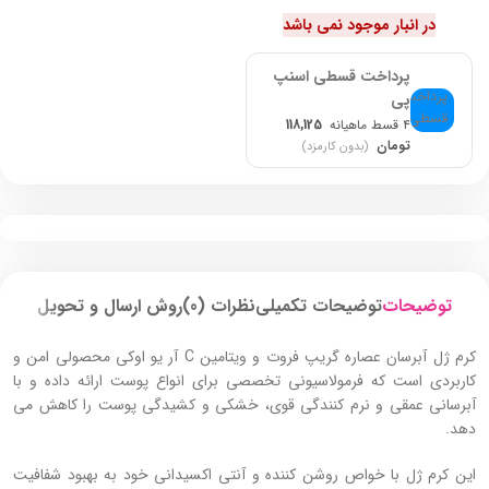
افزایش لطافت و شادابی بیشتر پوست
در انبار موجود نمی باشد
بهبود دهنده خاصیت ارتجاعی پوست
ضد حساسیت و ضد التهاب
پرداخت قسطی اسنپ
رایحه‌ دل‌ انگیز میوه گریپ فروت
پی
۴ قسط ماهیانه
118,125
تومان
(بدون کارمزد)
توضیحات
توضیحات تکمیلی
نظرات (0)
روش ارسال و تحویل
کرم ژل آبرسان عصاره گریپ فروت و ویتامین C آر یو اوکی محصولی امن و
کاربردی است که فرمولاسیونی تخصصی برای انواع پوست ارائه داده و با
آبرسانی عمقی و نرم‌ کنندگی قوی، خشکی و کشیدگی پوست را کاهش می‌
دهد.
این کرم ژل با خواص روشن‌ کننده و آنتی‌ اکسیدانی خود به بهبود شفافیت