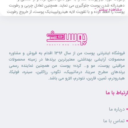
دهیدراته شدن پوست جلوگیری می نماید. همچنین تعادل چربی و رطوبت
مشاهده بیشتر
پوست را حفظ کرده و با تقویت لایه هیدرولیپیدیک پوست، از خروج رطوبت
پوست نیز جلوگیری می نماید.
کرم مرطوب کننده دکتر ژیلا ضد التهاب و حساسیت می باشد. این کرم برای
افرادی که پوست های نرمال، حساس و یا خشک دارند فرموله شده است و
نقش موثری نیز در کاهش و بهبود علائم درماتیت، اگزما و خشکی های شدید
دارد.
فروشگاه اینترنتی پوست من از سال 1396 اقدام به فروش و مشاوره
محصولات آرایشی بهداشتی معتبرترین برندها در زمینه محصولات
این محصول نرم کننده و لطافت بخش پوست می باشد و برای استفاده روزانه
مراقبتی پوست، مو و… کرده؛ پوست من همچنین نماینده رسمی
پوست صورت و بدن مناسب می باشد. در فرمولاسیون کرم مرطوب کننده دکتر
برندهای مطرح سریتا، درماتیپیک، تگودر، رزاکلین، سینره، فولیکا،
ژیلا از ترکیبات تغذیه کننده استفاده شده است که پوست را تقویت کرده و
هیدرودرم، ثمین، فاربن، نئودرم، الارو می باشد.
استحکام می بخشند. این محصول سرشار از ترکیبات آنتی اکسیدانی بوده که از
پوست در برابر رادیکال های آزاد، پرتوهای UV و عوامل آسیب رسان محیطی
ارتباط با ما
محافظت می کنند.
درباره ما
ویژگی ها
تماس با ما