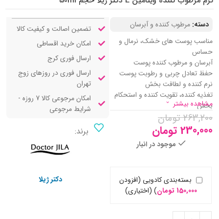
کرم مرطوب کننده ویتامین E دکتر ژیلا حجم 50ml
دسته:
مرطوب کننده و آبرسان
تضمین اصالت و کیفیت کالا
مناسب پوست های خشک، نرمال و
امکان خرید اقساطی
حساس
ارسال فوری کرج
آبرسان و مرطوب کننده پوست
ارسال فوری در روزهای زوج
حفظ تعادل چربی و رطوبت پوست
تهران
نرم کننده و لطافت بخش
تغذیه کننده، تقویت کننده و استحکام
امکان مرجوعی کالا 7 روزه -
مشاهده بیشتر
بخش
شرایط مرجوعی
263,200
تومان
کاهش و بهبود علائم اگزما، درماتیت و
خشکی های شدید
230,000
تومان
برند:
ضد التهاب و ضد حساسیت
موجود در انبار
تسکین دهنده و التیام بخش پوست
سرشار از ترکیبات آنتی اکسیدانی قوی
محافظ پوست در برابر رادیکال های
دکتر ژیلا
بسته‌بندی کادویی (افزودن
آزاد و پرتوهای فرابنفش
150,000
تومان
)
(اختیاری)
حاوی ویتامین E، C و عصاره روغن
بادام و جوانه گندم