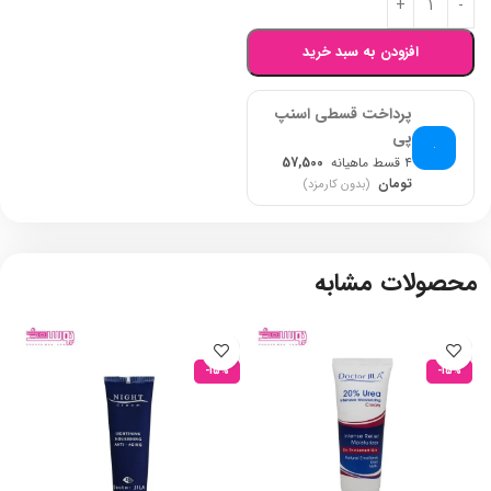
افزودن به سبد خرید
پرداخت قسطی اسنپ
پی
۴ قسط ماهیانه
57,500
تومان
(بدون کارمزد)
محصولات مشابه
-15%
-15%