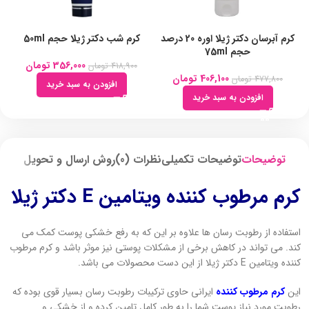
کرم آبرسان دکتر ژیلا اوره 20 درصد
کرم شب دکتر ژیلا حجم 50ml
حجم 75ml
356,000
تومان
418,900
تومان
406,100
تومان
477,800
تومان
افزودن به سبد خرید
افزودن به سبد خرید
توضیحات
توضیحات تکمیلی
نظرات (0)
روش ارسال و تحویل
کرم مرطوب کننده ویتامین E دکتر ژیلا
استفاده از رطوبت رسان ها علاوه بر این که به رفع خشکی پوست کمک می
کند. می تواند در کاهش برخی از مشکلات پوستی نیز موثر باشد و کرم مرطوب
کننده ویتامین E دکتر ژیلا از این دست محصولات می باشد.
این
کرم مرطوب کننده
ایرانی حاوی ترکیبات رطوبت رسان بسیار قوی بوده که
رطوبت مورد نیاز پوست شما را به طور کامل تامین کرده و از خشکی و