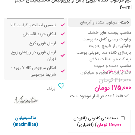
کرم مرطوب کننده تیوپی یاس و پروپولیس ماکسیمیلیان حجم
200ml
دسته:
مرطوب کننده و آبرسان
تضمین اصالت و کیفیت کالا
مناسب پوست های خشک
امکان خرید اقساطی
رطوبت رسانی کامل به پوست
ارسال فوری کرج
جلوگیری از خروج رطوبت
ارسال فوری در روزهای زوج
بازسازی کننده سد رطوبتی پوست
تهران
نرم کننده و لطافت بخش
مناسب دست و صورت
امکان مرجوعی کالا 7 روزه -
مشاهده بیشتر
فاقد پارابن، لانولین و سیلیکون
شرایط مرجوعی
310,000
تومان
تغذیه کننده و استحکام بخش پوست
بافت سبک و جذب سریع
175,000
تومان
برند:
آنتی اکسیدان و ضد رادیکال های آزاد
فقط 1 عدد در انبار موجود است
تسکین دهنده و التیام بخش
حاوی روغن جوجوبا، هسته انگور و
یاس
ماکسیمیلیان
بسته‌بندی کادویی (افزودن
(maximilian)
150,000
تومان
)
(اختیاری)