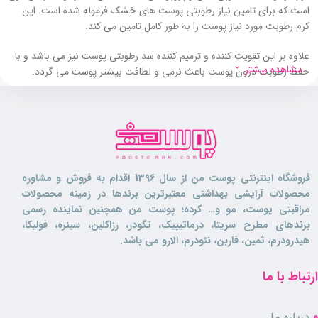
است که برای تامین نیاز رطوبتی پوست های خشک فرموله شده است. این
کرم رطوبت مورد نیاز پوست را به طور کامل تامین می کند.
علاوه بر این تقویت کننده و ترمیم کننده سد رطوبتی پوست نیز می باشد و با
مشاهده بیشتر
حفظ رطوبت درون پوست باعث نرمی و لطافت بیشتر پوست می گردد.
مرطوب کننده پروپولیس ماکسیمیلیان برای استفاده روزانه دست و صورت
مناسب می باشد. این کرم سرشار از آنتی اکسیدان بوده که از پوست در برابر
عوامل آسیب رسان محیطی محافظت می کند.
وجود روغن هسته انگور در فرمولاسیون این کرم باعث شده است که تغذیه
کننده بسیار خوبی برای پوست باشد و با تقویت پوست، به بهبود استحکام آن
فروشگاه اینترنتی پوست من از سال 1396 اقدام به فروش و مشاوره
و جلوگیری از پیری زود رس پوست کمک نماید.
محصولات آرایشی بهداشتی معتبرترین برندها در زمینه محصولات
مراقبتی پوست، مو و… کرده؛ پوست من همچنین نماینده رسمی
مرطوب کننده پروپولیس ماکسیمیلیان فاقد پارابن، سیلیکون و لانولین می باشد
برندهای مطرح سریتا، درماتیپیک، تگودر، رزاکلین، سینره، فولیکا،
و هیچ گونه آسیبی به پوست نمی رساند. همچنین تسکین دهنده و التیام
هیدرودرم، ثمین، فاربن، نئودرم، الارو می باشد.
بخش پوست نیز می باشد.
ارتباط با ما
بافت این
کرم مرطوب کننده
، بسیار سبک است و بعد از استفاده باعث ایجاد
احساس چربی و یا سنگینی روی پوست نمی گردد. همچنین در روند تولید آن
هیچ گونه تست حیوانی صورت نگرفته است.
درباره ما