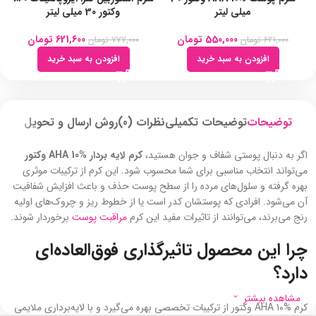
میلی لیتر
وکتور 30 میلی لیتر
550,000
تومان
621,600
تومان
621,000
تومان
777,000
تومان
افزودن به سبد خرید
افزودن به سبد خرید
توضیحات
توضیحات تکمیلی
نظرات (0)
روش ارسال و تحویل
اگر به دنبال پوستی شفاف و جوان‌ هستید،
کرم لایه ‌بردار AHA 10% وکتور
می‌تواند انتخاب مناسبی برای شما محسوب شود. این کرم از ترکیبات موثری
بهره گرفته و سلول‌های مرده را از سطح پوست حذف و باعث افزایش شفافیت
آن می‌شود. افرادی که پوستشان کدر است یا از خطوط ریز و چروک‌های اولیه
رنج می‌برند، می‌توانند از تاثیرات مفید این کرم
مراقبت پوست
برخوردار شوند.
چرا این محصول تاثیرگذاری فوق‌العاده‌ای
دارد؟
مشاهده بیشتر
کرم AHA 10% وکتور از ترکیبات تخصصی بهره می‌گیرد و با لایه‌برداری ملایمی