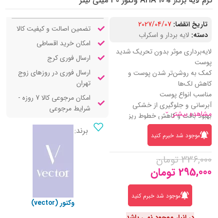
کرم لایه‌ بردار AHA 10% وکتور 30 میلی لیتر
تاریخ انقضا:
2027/04/07
تضمین اصالت و کیفیت کالا
دسته:
لایه بردار و اسکراب
امکان خرید اقساطی
لایه‌برداری موثر بدون تحریک شدید
ارسال فوری کرج
پوست
ارسال فوری در روزهای زوج
کمک به روشن‌تر شدن پوست و
تهران
کاهش لک‌ها
مناسب انواع پوست
امکان مرجوعی کالا 7 روزه -
آبرسانی و جلوگیری از خشکی
شرایط مرجوعی
مشاهده بیشتر
بهبود بافت و کاهش خطوط ریز
برند:
موجود شد خبرم کنید
336,000
تومان
295,000
تومان
موجود شد خبرم کنید
وکتور (vector)
در انبار موجود نمی باشد