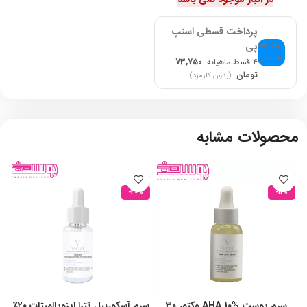
پرداخت قسطی اسنپ
پی
۴ قسط ماهیانه
73,750
تومان
(بدون کارمزد)
محصولات مشابه
-20%
-11%
سرم پوست AHA 10% وکتور 30
سرم آسکوربیل تترا ایزوپالمیتات ۲۰٪