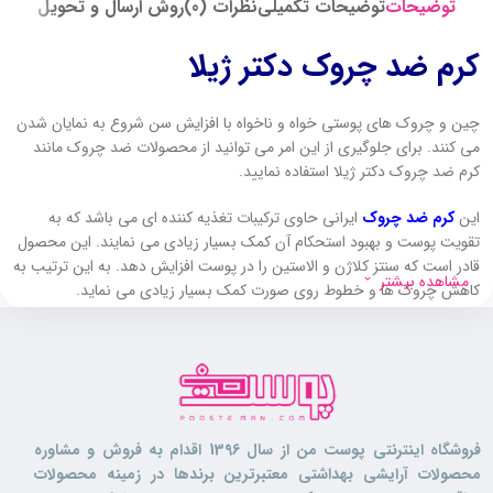
توضیحات
توضیحات تکمیلی
نظرات (0)
روش ارسال و تحویل
کرم ضد چروک دکتر ژیلا
چین و چروک های پوستی خواه و ناخواه با افزایش سن شروع به نمایان شدن
می کنند. برای جلوگیری از این امر می توانید از محصولات ضد چروک مانند
کرم ضد چروک دکتر ژیلا استفاده نمایید.
این
کرم ضد چروک
ایرانی حاوی ترکیبات تغذیه کننده ای می باشد که به
تقویت پوست و بهبود استحکام آن کمک بسیار زیادی می نمایند. این محصول
قادر است که سنتز کلاژن و الاستین را در پوست افزایش دهد. به این ترتیب به
مشاهده بیشتر
کاهش چروک ها و خطوط روی صورت کمک بسیار زیادی می نماید.
اثر گذاری این کرم ضد چروک به گونه ای می باشد که بعد از یک ماه استفاده
عمق خطوط پیشانی تا 24 درصد و خطوط پنجه کلاغی تا 72 درصد کاهش
پیدا می کنند. وجود ترکیبات آنتی اکسیدانی بسیار قوی در فرمولاسیون این
ضد چروک باعث شده است که اثر مخرب رادیکال های آزاد را روی پوست
خنثی کرده و از پیری زود رس جلوگیری نماید.
فروشگاه اینترنتی پوست من از سال 1396 اقدام به فروش و مشاوره
محصولات آرایشی بهداشتی معتبرترین برندها در زمینه محصولات
این محصول همچنین حاوی ترکیبات رطوبت رسان بوده که نیاز رطوبتی پوست