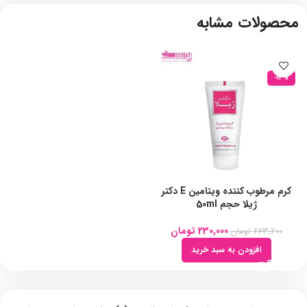
محصولات مشابه
-13%
کرم مرطوب کننده ویتامین E دکتر
ژیلا حجم 50ml
230,000
تومان
263,200
تومان
افزودن به سبد خرید