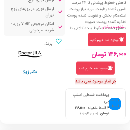
ارسال فوری کرج
کاهش خطوط پیشانی تا 24 درصد
ارسال فوری در روزهای زوج
تامین کننده رطوبت مورد نیاز پوست
تهران
استحکام بخش و تقویت کننده پوست
تغذیه کننده پوست صورت
امکان مرجوعی کالا 7 روزه -
مشاهده بیشتر
کاهش دهنده خطوط پنجه کلاغی تا
شرایط مرجوعی
72 درصد
موجود شد خبرم کنید
افزایش دهنده سنتز کلاژن و الاسیتن
برند:
در پوست
146,000
تومان
نرم کننده و لطافت بخش پوست
موجود شد خبرم کنید
دکتر ژیلا
در انبار موجود نمی باشد
پرداخت قسطی اسنپ
پی
۴ قسط ماهیانه
36,500
تومان
(بدون کارمزد)