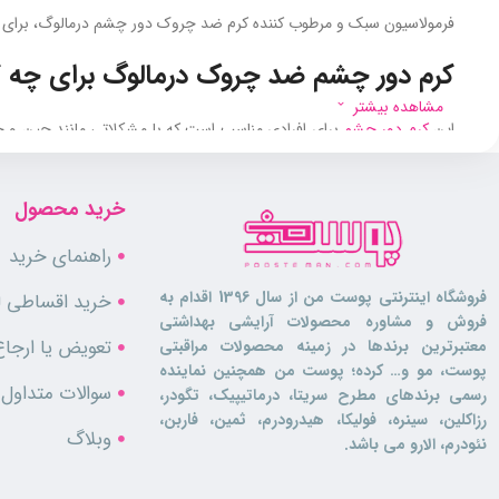
فرمولاسیون سبک و مرطوب‌ کننده کرم ضد چروک دور چشم درمالوگ، برای 
کرم دور چشم ضد چروک درمالوگ برای چه
مشاهده بیشتر
این
کرم دور چشم
برای افرادی مناسب است که با مشکلاتی مانند چین و چ
پوست حساسی دارند یا نگران بروز واکنش‌ های آلرژیک هستند، می‌ توانند با 
ویژگی‌ های محصول
خرید محصول
راهنمای خرید
ضد پیری و ضد چروک
رفع پف زیر چشم
فروشگاه اینترنتی پوست من از سال 1396 اقدام به
خرید اقساطی لو
کاهش گودی و سیاهی زیر چشم
فروش و مشاوره محصولات آرایشی بهداشتی
حاوی عصاره بذر یونجه و ترکیبات اثر بخش
تعویض یا ارجاع
معتبرترین برندها در زمینه محصولات مراقبتی
افزایش کلاژن‌ سازی
پوست، مو و… کرده؛ پوست من همچنین نماینده
مرطوب‌ کننده و نرم‌ کننده دور چشم
سوالات متداول
رسمی برندهای مطرح سریتا، درماتیپیک، تگودر،
کمک به جوانسازی و افزایش استحکام پوست دور چشم
رزاکلین، سینره، فولیکا، هیدرودرم، ثمین، فاربن،
قابل استفاده صبح و شب
وبلاگ
نئودرم، الارو می باشد.
حاوی عصاره سدیم هیالورونات، کافئین، گلیسیرین و نیاسینامید
نحوه مصرف