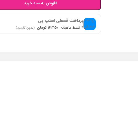
افزودن به سبد خرید
پرداخت قسطی اسنپ پی
۴ قسط ماهیانه
161,250 تومان
(بدون کارمزد)