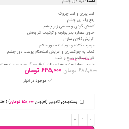
دسته:
کرم دور چشم
ضد پیری و ضد چروک
رفع پف زیر چشم
کاهش گودی و سیاهی زیر چشم
حاوی عصاره بذر یونجه و ترکیبات اثر بخش
افزایش کلاژن‌ سازی
مرطوب‌ کننده و نرم‌ کننده دور چشم
کمک به جوانسازی و افزایش استحکام پوست دور چشم
قابل استفاده صبح و شب
مشاهده بیشتر
حاوی عصاره سدیم هیالورونات، کافئین، گلیسیرین و نیاسینام
645,000
تومان
688,800
تومان
موجود در انبار
بسته‌بندی کادویی (افزودن
150,000
تومان
)
(اختی