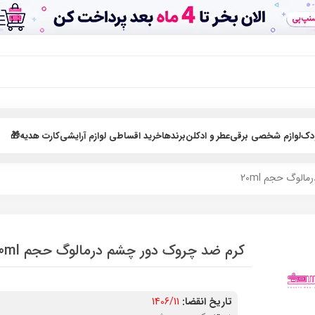
ودک
لوازم شخصی برقی
عطر و ادکلن
برندها
خرید اقساطی لوازم آرایشی
کارت هدیه🎁
لوگ حجم 20ml
کرم ضد چروک دور چشم درمالوگ حجم 20ml
تاریخ انقضا:
1406/11