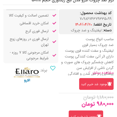
کرم ضد چروک الارو مدل ایج ریکاوری حجم 50ml
کد بهداشت محصول:
تضمین اصالت و کیفیت کالا
7098674379335099
امکان خرید اقساطی
تاریخ انقضا:
1406/04/20
دسته:
لیفتینگ و ضد چروک
ارسال فوری کرج
ارسال فوری در روزهای زوج
مناسب انواع پوست
تهران
ضد چروک بسیار قوی
لیفتینگ و سفت کننده قوی پوست
امکان مرجوعی کالا 7 روزه -
دارای اثر آنی سفت کنندگی پوست
شرایط مرجوعی
کاهش چشمگیر چروک های صورت و
گردن ناشی از افزایش سن
برند:
مشاهده بیشتر
پیشگیری از شل شدن و افتادگی
پوست
الارو
موجود شد خبرم کنید
حفظ رطوبت طبیعی پوست
استحکام بخش و تقویت کننده پوست
1,180,000
تومان
آبرسان و نرم کننده
980,000
تومان
فاقد پارابن و ترکیبات آسیب رسان
موجود شد خبرم کنید