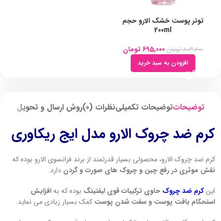
تونر پوست خشک الارو حجم
200ml
695,000
تومان
803,600
تومان
افزودن به سبد خرید
توضیحات
توضیحات تکمیلی
نظرات (0)
روش ارسال و تحویل
کرم ضد چروک الارو مدل ایج ریکاوری
کرم ضد چروک الارو، محصولی بسیار قدرتمند از برند فرانسوی الارو بوده که
نقش موثری در رفع چین و چروک های صورت و گردن
دارد.
این
کرم ضد چروک
حاوی ترکیبات قوی لیفتینگ
بوده که به
افزایش
استحکام بافت پوست و سفت شدن پوست
کمک بسیار زیادی می نماید.