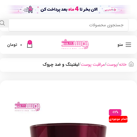
0
منو
0
تومان
خانه
پوست
مراقبت پوست
لیفتینگ و ضد چروک
-17%
اتمام موجودی