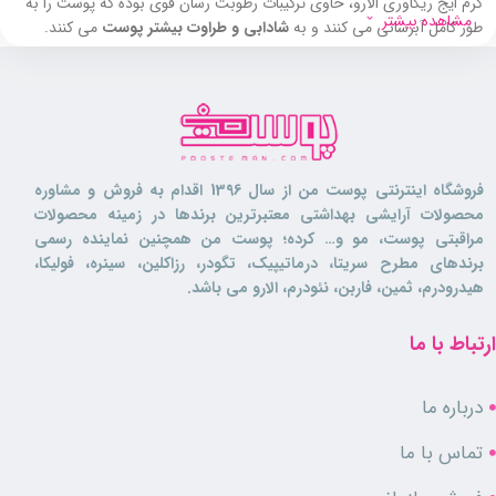
کرم ایج ریکاوری الارو، حاوی ترکیبات رطوبت رسان قوی بوده که پوست را به
مشاهده بیشتر
طور کامل آبرسانی می کنند و به
شادابی و طراوت بیشتر پوست
می کنند.
همچنین
خاصیت ارتجاعی پوست را افزایش
داده و از شلی و افتادگی پوست
صورت و گردن جلوگیری می کنند.
این کرم دارای
اثر سفت کنندگی آنی
بوده که به رفع چین و چروک های
صورت و گردن، و
رفع خطوطی مانند خط اخم، خط خنده و …
کمک بسیار
فروشگاه اینترنتی پوست من از سال 1396 اقدام به فروش و مشاوره
زیادی می نماید.
محصولات آرایشی بهداشتی معتبرترین برندها در زمینه محصولات
مراقبتی پوست، مو و… کرده؛ پوست من همچنین نماینده رسمی
این محصول
فاقد پارابن و ترکیبات آسیب رسان
بوده و برای انواع پوست
برندهای مطرح سریتا، درماتیپیک، تگودر، رزاکلین، سینره، فولیکا،
قابل استفاده می باشد.
هیدرودرم، ثمین، فاربن، نئودرم، الارو می باشد.
ترکیبات تخصصی موجود در فرمولاسیون کرم ایج ریکاوری الارو، پوست را
تحریک به تولید کلاژن و الاسیتن بیشتر
ی می کنند و به این ترتیب باعث رفع
ارتباط با ما
خطوط و چین و چروک صورت و گردن می گردند.
درباره ما
ویژگی ها
تماس با ما