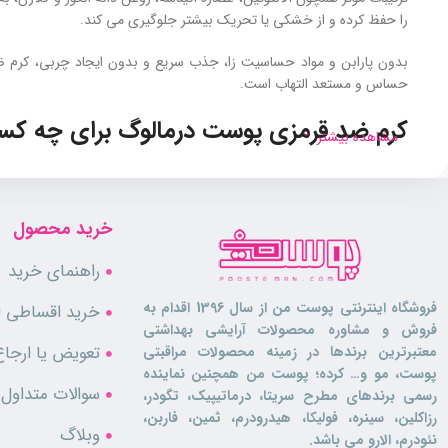
را حفظ کرده و از خشکی یا تحریک بیشتر جلوگیری می‌ کند.
بدون پارابن و مواد حساسیت‌ زا، جذب سریع و بدون ایجاد چربی، کرم ضد
حساس و مستعد التهاب است.
کرم ضد قرمزی پوست درمالوگ برای چه ک
مشاهده بیشتر
این
کرم
برای افرادی مناسب است که پوست حساس و تحریک ‌پذیر دارند و به
استفاده از محصولات آرایشی واکنش نشان می ‌دهد، می‌توانند با اطمینان ا
خرید محصول
ویژگی‌ های محصول
راهنمای خرید
مناسب پوست حساس
فروشگاه اینترنتی پوست من از سال 1396 اقدام به
خرید اقساطی لو
کاهش قرمزی و التهاب پوست
فروش و مشاوره محصولات آرایشی بهداشتی
مرطوب‌ کننده و نرم‌ کننده
تعویض یا ارجاع
معتبرترین برندها در زمینه محصولات مراقبتی
فرمولاسیون ملایم و غیر تحریک‌ کننده
پوست، مو و… کرده؛ پوست من همچنین نماینده
قابل استفاده روزانه
سوالات متداول
رسمی برندهای مطرح سریتا، درماتیپیک، تگودر،
کمک به تقویت سد دفاعی پوست
رزاکلین، سینره، فولیکا، هیدرودرم، ثمین، فاربن،
بدون پارابن و مواد حساسیت‌ زا
وبلاگ
نئودرم، الارو می باشد.
جذب سریع و بدون ایجاد چربی