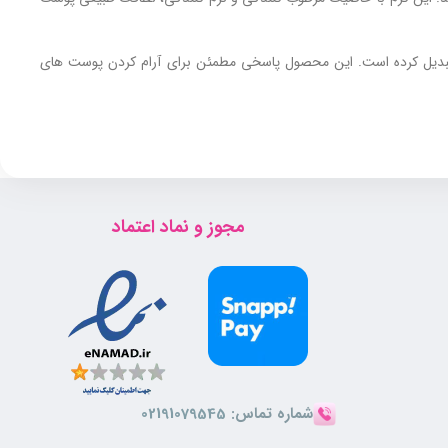
 تبدیل کرده است. این محصول پاسخی مطمئن برای آرام‌ کردن پوست‌ های
همچنین کسانی که پوستشان به عوامل محیطی مانند سرما، باد، آفتاب یا
واع پوست حساس توصیه می ‌شود.
مجوز و نماد اعتماد
شماره تماس:
02191079545