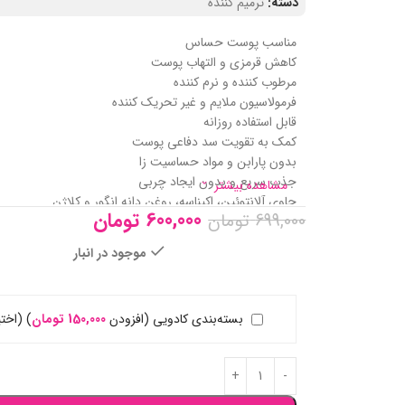
دسته:
ترمیم کننده
مناسب پوست حساس
کاهش قرمزی و التهاب پوست
مرطوب‌ کننده و نرم‌ کننده
فرمولاسیون ملایم و غیر تحریک‌ کننده
قابل استفاده روزانه
کمک به تقویت سد دفاعی پوست
بدون پارابن و مواد حساسیت‌ زا
جذب سریع و بدون ایجاد چربی
مشاهده بیشتر
حاوی آلانتوئین، اکیناسه، روغن دانه انگور و کلاژن
600,000
تومان
699,000
تومان
ساخت ایران
موجود در انبار
بسته‌بندی کادویی (افزودن
150,000
تومان
)
(اختی