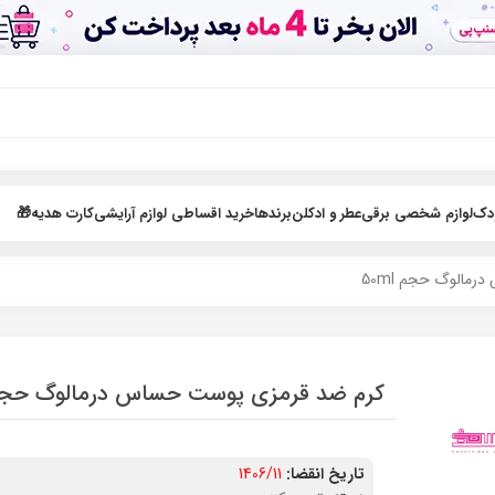
ودک
لوازم شخصی برقی
عطر و ادکلن
برندها
خرید اقساطی لوازم آرایشی
کارت هدیه🎁
مالوگ حجم 50ml
کرم ضد قرمزی پوست حساس درمالوگ حجم ml
تاریخ انقضا:
1406/11