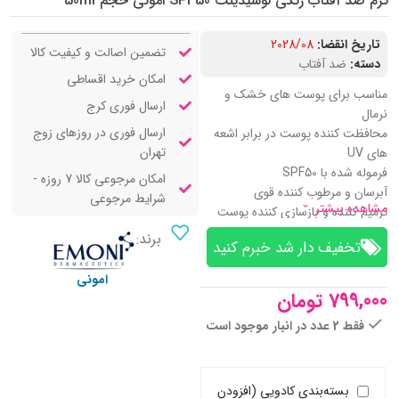
کرم ضد آفتاب رنگی لوسیدینت SPF50 امونی حجم 50ml
تاریخ انقضا:
2028/08
تضمین اصالت و کیفیت کالا
دسته:
ضد آفتاب
امکان خرید اقساطی
مناسب برای پوست های خشک و
ارسال فوری کرج
نرمال
ارسال فوری در روزهای زوج
محافظت کننده پوست در برابر اشعه
تهران
های UV
فرموله شده با SPF50
امکان مرجوعی کالا 7 روزه -
آبرسان و مرطوب کننده قوی
شرایط مرجوعی
مشاهده بیشتر
ترمیم کننده و بازسازی کننده پوست
ضد التهاب، قرمزی و حساسیت
برند:
تخفیف‌ دار شد خبرم کنید
دارای خاصیت آنتی اکسیدان
جوان کننده و ضد پیری زودرس
امونی
تغذیه رسان و تقویت کننده
799,000
تومان
حاوی آلانتوئین، آلوئه ورا و
فقط 2 عدد در انبار موجود است
هیالورونیک اسید
بسته‌بندی کادویی (افزودن