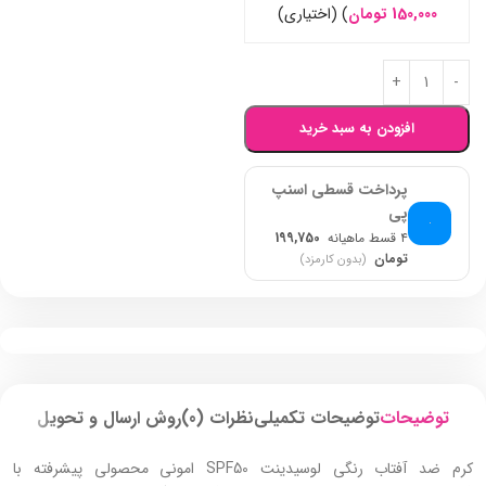
150,000
تومان
)
(اختیاری)
افزودن به سبد خرید
پرداخت قسطی اسنپ
پی
۴ قسط ماهیانه
199,750
تومان
(بدون کارمزد)
توضیحات
توضیحات تکمیلی
نظرات (0)
روش ارسال و تحویل
کرم ضد آفتاب رنگی لوسیدینت SPF50 امونی محصولی پیشرفته با