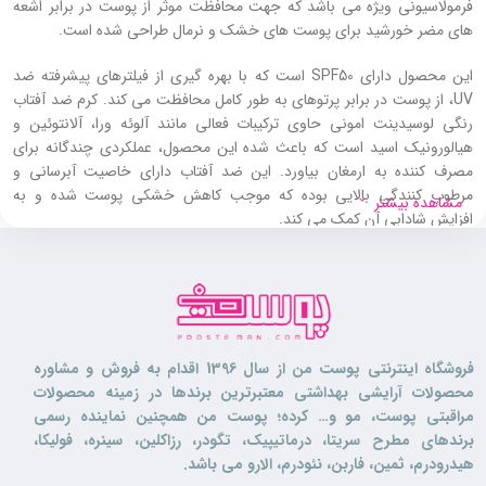
فرمولاسیونی ویژه می باشد که جهت محافظت موثر از پوست در برابر اشعه
های مضر خورشید برای پوست های خشک و نرمال طراحی شده است.
این محصول دارای SPF50 است که با بهره گیری از فیلترهای پیشرفته ضد
UV، از پوست در برابر پرتوهای به طور کامل محافظت می کند. کرم ضد آفتاب
رنگی لوسیدینت امونی حاوی ترکیبات فعالی مانند آلوئه ورا، آلانتوئین و
هیالورونیک اسید است که باعث شده این محصول، عملکردی چندگانه برای
مصرف کننده به ارمغان بیاورد. این ضد آفتاب دارای خاصیت آبرسانی و
مرطوب کنندگی بالایی بوده که موجب کاهش خشکی پوست شده و به
مشاهده بیشتر
افزایش شادابی آن کمک می کند.
کرم ضد آفتاب رنگی لوسیدینت SPF50 امونی دارای خواص ضد التهابی است
و مانع از بروز حساسیت یا قرمزی روی پوست می شود. این محصول با داشتن
ترکیبات آنتی اکسیدان از پوست در برابر رادیکال های آزاد و آسیب های
محیطی مراقبت کرده و به مختل شدن روند پیری کمک بسیار زیادی می کند.
فروشگاه اینترنتی پوست من از سال 1396 اقدام به فروش و مشاوره
ویژگی های ترمیم کنندگی و تغذیه رسانی کرم ضد آفتاب رنگی لوسیدینت
محصولات آرایشی بهداشتی معتبرترین برندها در زمینه محصولات
امونی در کنار تقویت پوست، موجب شده تا پوست به راحتی بازسازی گردد و
مراقبتی پوست، مو و… کرده؛ پوست من همچنین نماینده رسمی
ظاهری جوان، سالم و شاداب داشته باشد.
برندهای مطرح سریتا، درماتیپیک، تگودر، رزاکلین، سینره، فولیکا،
هیدرودرم، ثمین، فاربن، نئودرم، الارو می باشد.
کرم ضد آفتاب رنگی لوسیدینت امونی برای