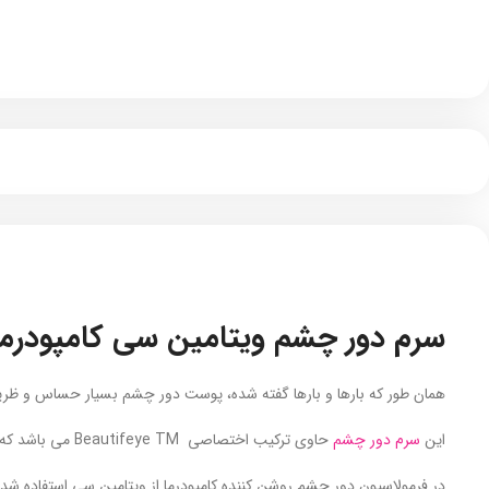
سرم دور چشم ویتامین سی کامپودرما
همان طور که بارها و بارها گفته شده، پوست دور چشم بسیار حساس و ظریف
این
سرم دور چشم
حاوی ترکیب اختصاصی Beautifeye TM می باشد که از تولید ملازونوم در پوست جلوگیری می کند و به این ترتیب مانع از ایجاد لک و تیرگی می گردد.
در فرمولاسیون دور چشم روشن کننده کامپودرما از ویتامین سی استفاده شد