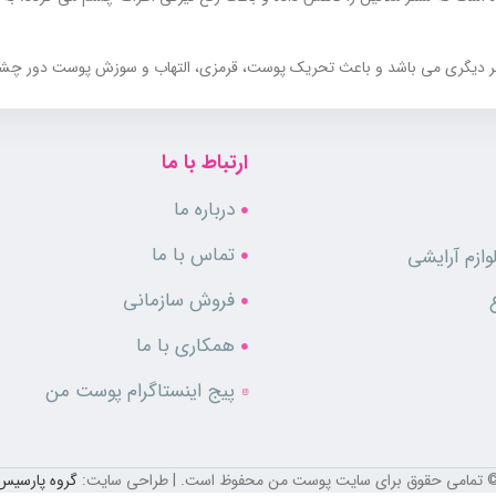
مضر دیگری می باشد و باعث تحریک پوست، قرمزی، التهاب و سوزش پوست دور چشم ن
از پوست حساس دور چشم را تامین می کند و به حفظ رطوبت درون پوست کمک می 
ارتباط با ما
تغذیه کننده ای چون پروتیئن ابریشم، نقش موثری در جلوگیری از پیری ناحیه دور چ
درباره ما
تماس با ما
ازم آرایشی
فروش سازمانی
همکاری با ما
پیج اینستاگرام پوست من
 تمامی حقوق برای سایت پوست من محفوظ است. | طراحی سایت:
گروه پارسیس