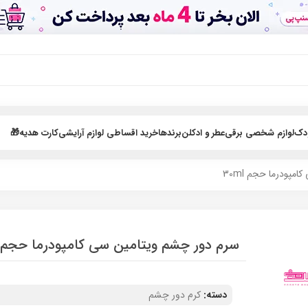
ودک
لوازم شخصی برقی
عطر و ادکلن
برندها
خرید اقساطی لوازم آرایشی
کارت هدیه🎁
پودرما حجم 30ml
سرم دور چشم ویتامین سی کامپودرما حجم 30ml
دسته:
کرم دور چشم