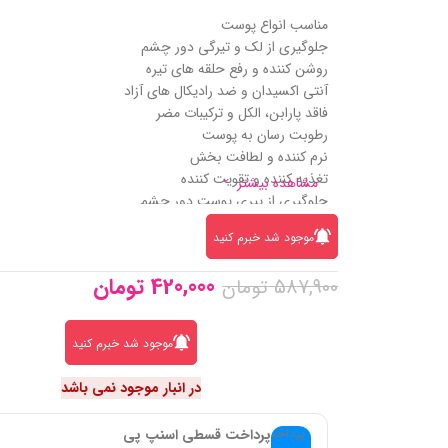
مناسب انواع پوست
جلوگیری از لک و تیرگی دور چشم
روشن کننده و رفع حلقه های تیره
آنتی اکسیدان و ضد رادیکال های آزاد
فاقد پارابن، الکل و ترکیبات مضر
رطوبت رسان به پوست
نرم کننده و لطافت بخش
تغذیه کننده و تقویت کننده
مشاهده بیشتر
جلوگیری از پیری پوست دور چشم
حاوی ویتامین سی، پروتئین ابریشم و گلیسیرین
موجود شد خبرم کنید
420,000
تومان
587,900
تومان
موجود شد خبرم کنید
در انبار موجود نمی باشد
پرداخت قسطی اسنپ پی