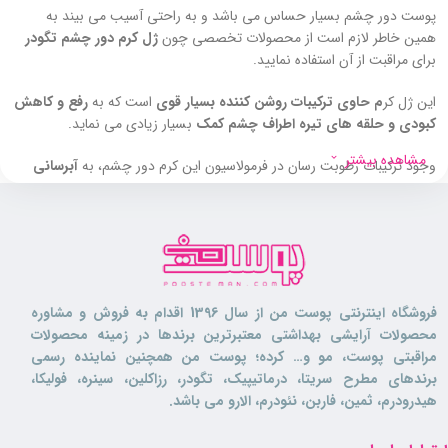
پوست دور چشم بسیار حساس می باشد و به راحتی آسیب می بیند به
همین خاطر لازم است از محصولات تخصصی چون
ژل کرم دور چشم تگودر
برای مراقبت از آن استفاده نمایید.
این ژل کر
م حاوی ترکیبات روشن کننده بسیار قوی
است که به
رفع و کاهش
کبودی و حلقه های تیره اطراف چشم کمک
بسیار زیادی می نماید.
مشاهده بیشتر
وجود ترکیبات رطوبت رسان در فرمولاسیون این کرم دور چشم، به
آبرسانی
کامل و عمیق پوست این ناحیه
کمک می کند و باعث شاداب و سر زنده شدن
پوست می گردد.
این محصول به سنتز کلاژن و الاسین در پوست کمک می کند. که این امر نقش
موثری در
رفع چین و چروک ها و خطوط اطراف چشم، به ویژه خطوط پنجه
کلاغی
دارند.
فروشگاه اینترنتی پوست من از سال 1396 اقدام به فروش و مشاوره
محصولات آرایشی بهداشتی معتبرترین برندها در زمینه محصولات
ژل کرم دور چشم تگودر حاوی کافئین می باشد. این ماده گردش خون را در
مراقبتی پوست، مو و… کرده؛ پوست من همچنین نماینده رسمی
پوست افزایش می دهد و باعث
بهبود فرآیند اکسیژن رسانی می گردد. به
برندهای مطرح سریتا، درماتیپیک، تگودر، رزاکلین، سینره، فولیکا،
این ترتیب سبب کاهش پف اطراف چشم
می گردد.
هیدرودرم، ثمین، فاربن، نئودرم، الارو می باشد.
در ترکیبات این
کرم دور چشم
از پارابن و ترکیبات آسیب رسان استفاده نشده
است و به همین خاطر باعث بروز التهاب و حساسیت نمی گردد.