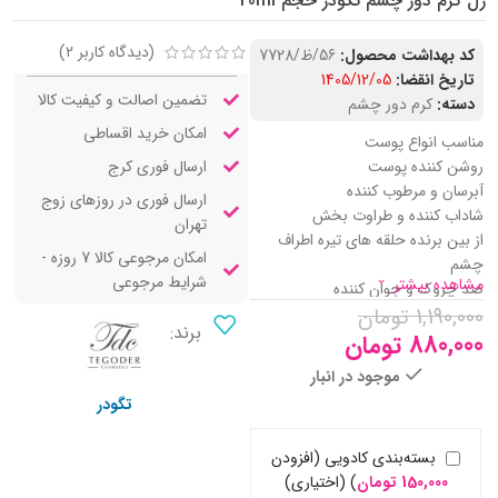
ژل کرم دور چشم تگودر حجم 20ml
(دیدگاه کاربر
2
)
کد بهداشت محصول:
56/ظ/7728
تاریخ انقضا:
1405/12/05
تضمین اصالت و کیفیت کالا
دسته:
کرم دور چشم
امکان خرید اقساطی
مناسب انواع پوست
ارسال فوری کرج
روشن کننده پوست
آبرسان و مرطوب کننده
ارسال فوری در روزهای زوج
شاداب کننده و طراوت بخش
تهران
از بین برنده حلقه های تیره اطراف
امکان مرجوعی کالا 7 روزه -
چشم
شرایط مرجوعی
مشاهده بیشتر
ضد چروک و جوان کننده
1,190,000
تومان
بهبود گردش خون در پوست
برند:
رفع پف ناحیه دور چشم
880,000
تومان
تسکین دهنده و التیام بخش پوست
موجود در انبار
فاقد پارابن و ترکیبات آسیب رسان
تگودر
جلوگیری از پیری زود رس
حاوی کافئین، آلوئه ورا، خیار و
بسته‌بندی کادویی (افزودن
ویتامین E
150,000
تومان
)
(اختیاری)