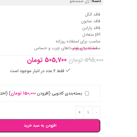
دسته:
ژل شستشو
فاقد الکل
فاقد صابون
فاقد پارابن
pH متعادل
مناسب برای استفاده روزانه
مشاهده بیشتر
مناسب برای پوست‌های چرب و حساس
505,700
تومان
595,000
تومان
فقط 2 عدد در انبار موجود است
بسته‌بندی کادویی (افزودن
150,000
تومان
)
(اختی
افزودن به سبد خرید