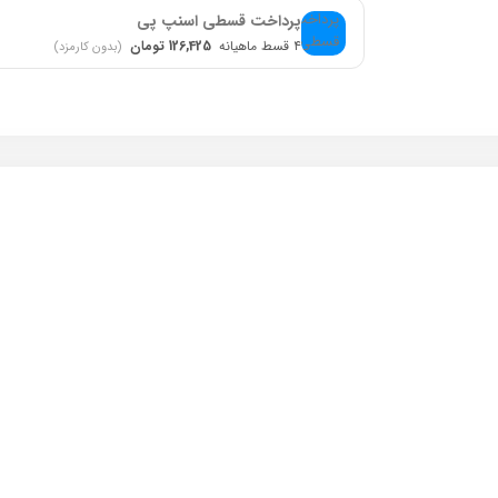
پرداخت قسطی اسنپ پی
۴ قسط ماهیانه
126,425 تومان
(بدون کارمزد)