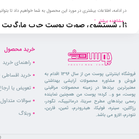
در ادامه، اطلاعات بیشتری در مورد این محصول به شما خواهیم داد تا بتوانی
مشاهده بیشتر
ژل شستشوی صورت پوست چرب مارگریت بر
این
ژل شستشو
برای افرادی با پوست چرب و مستعد آکنه بسیار مناسب اس
به علاوه این ژل با نفوذ به عمق منافذ پوست، آلودگی‌ها، چربی و سلول‌های
خرید محصول
ویتامین E موجود در این ژل نیز به کاهش التهاب و قرمزی پوست کمک و باعث تسکین پوست می‌شود.
راهنمای خرید
نحوه مصرف
فروشگاه اینترنتی پوست من از سال 1396 اقدام به
خرید اقساطی لو
فروش و مشاوره محصولات آرایشی بهداشتی
برای استفاده از این محصول ابتدا صورت خود را با آب ولرم بشویید. سپس م
تعویض یا ارجاع
معتبرترین برندها در زمینه محصولات مراقبتی
پس از گذشت چند دقیقه پوست صورت را با آب ولرم به طور کامل بشویید.
پوست، مو و… کرده؛ پوست من همچنین نماینده
سوالات متداول
رسمی برندهای مطرح سریتا، درماتیپیک، تگودر،
ویژگی‌های ژل شستشوی صورت پوست چرب ما
رزاکلین، سینره، فولیکا، هیدرودرم، ثمین، فاربن،
وبلاگ
نئودرم، الارو می باشد.
فاقد الکل
فاقد صابون
فاقد پارابن
©
pH متعادل