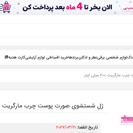
ودک
لوازم شخصی برقی
عطر و ادکلن
برندها
خرید اقساطی لوازم آرایشی
کارت هدیه🎁
ریت 200 میلی لیتر
ژل شستشوی صورت پوست چرب مارگریت 200 میلی لیتر
تاریخ انقضا:
2027/03/21