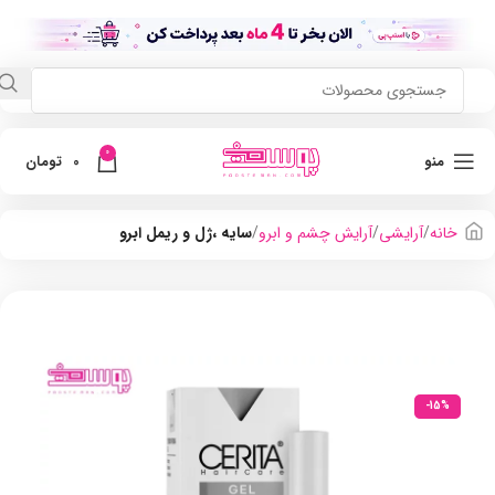
0
منو
0
تومان
خانه
آرایشی
آرایش چشم و ابرو
سایه ،ژل و ریمل ابرو
-15%