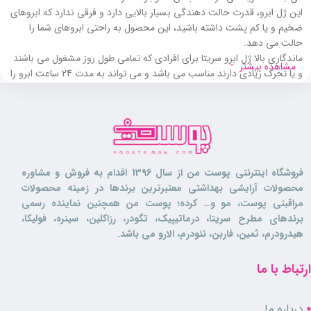
این ژل ابرو، قدرت حالت دهندگی بسیار بالایی دارد و فرقی ندارد که ابروهای
ضخیم و یا کم پشت داشته باشید، این محصول به راحتی ابروهای شما را
حالت می دهد.
ماندگاری بالا ژل ابرو سریتا برای افرادی که تمامی طول روز مشغول می باشند
مشاهده بیشتر
و یا تحرک زیادی دارند مناسب می باشد و می تواند به مدت 24 ساعت ابرو را
به فرم اولیه نگه دارد.
این ژل علاوه بر حالت دادن به ابروها، لیفت کننده آن ها نیز می باشد و باعث
پرپشت نشان دادن ابرو می گردد.
ژل ابرو سریتا حاوی عصاره آلوئه ورا می باشد که موهای ابرو را آبرسانی کرده و
پوست را التیام می بخشد. همچنین پرو ویتامین B5 موجود در فرمولاسیون
آن، موهای ابرو را استحکام میبخشد و از ریزش ابرو ها جلوگیری می کند.
فروشگاه اینترنتی پوست من از سال 1396 اقدام به فروش و مشاوره
این محصول شاداب کننده و درخشان کننده ابروها بوده و به ترمیم و نوسازی
محصولات آرایشی بهداشتی معتبرترین برندها در زمینه محصولات
سلول های مو و پوست کمک می نماید.
مراقبتی پوست، مو و… کرده؛ پوست من همچنین نماینده رسمی
باعث بروز التهاب، خارش و یا سوزش پوست نمی گردد و برای تمامی سنین
برندهای مطرح سریتا، درماتیپیک، تگودر، رزاکلین، سینره، فولیکا،
نیز قابل استفاده می باشد. همچنین حاوی ویتامین E است که منبع غنی از
هیدرودرم، ثمین، فاربن، نئودرم، الارو می باشد.
ترکیبات آنتی اکسیدانی بوده و از موها در برابر رادیکال های آزاد محافظت می
کند.
ارتباط با ما
ویژگی های ژل ابرو سریتا
درباره ما