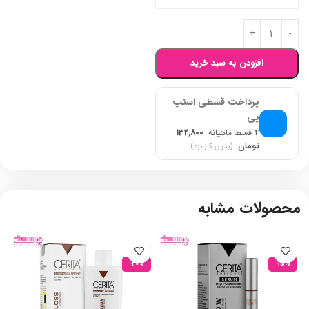
افزودن به سبد خرید
پرداخت قسطی اسنپ
پی
۴ قسط ماهیانه
132,800
تومان
(بدون کارمزد)
محصولات مشابه
-20%
-15%