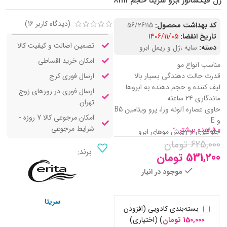
ژل فیکساتور ابرو سریتا حجم 8ml
(دیدگاه کاربر
16
)
کد بهداشت محصول:
56/26115
تاریخ انقضا:
1406/11/05
تضمین اصالت و کیفیت کالا
دسته:
سایه ،ژل و ریمل ابرو
امکان خرید اقساطی
مناسب انواع مو
ارسال فوری کرج
قدرت حالت دهندگی بسیار بالا
لیف کننده و حجم دهنده به ابروها
ارسال فوری در روزهای زوج
ماندگاری 24 ساعته
تهران
حاوی عصاره آلوئه ورا، پرو ویتامین B5
امکان مرجوعی کالا 7 روزه -
و E
شرایط مرجوعی
مشاهده بیشتر
جلوگیری از ریزش موهای ابرو
625,000
تومان
شاداب کننده و درخشان کننده ابرو
برند:
ضد التهاب و ضد حساسیت
531,200
تومان
سرشار از آنتی اکسیدان
موجود در انبار
دارای برس مخصوص
سریتا
بسته‌بندی کادویی (افزودن
150,000
تومان
)
(اختیاری)