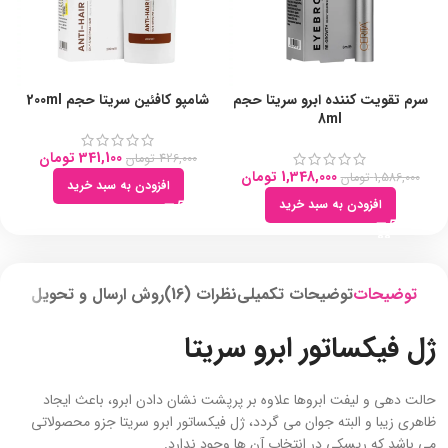
سرم تقویت کننده ابرو سریتا حجم
شامپو کافئین سریتا حجم 200ml
8ml
341,100
تومان
426,000
تومان
1,348,000
تومان
1,586,000
تومان
افزودن به سبد خرید
افزودن به سبد خرید
توضیحات
توضیحات تکمیلی
نظرات (16)
روش ارسال و تحویل
ژل فیکساتور ابرو سریتا
حالت دهی و لیفت ابروها علاوه بر پرپشت نشان دادن ابرو، باعث ایجاد
ظاهری زیبا و البته جوان می گردد، ژل فیکساتور ابرو سریتا جزو محصولاتی
می باشد که ریسکی در انتخاب آن ها وجود ندارد.