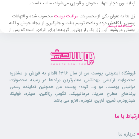
اپیلاسیون دچار التهاب، جوش و قرمزی می‌شوند، مناسب است.
ژل بتا به عنوان یکی از محصولات
مراقبت پوست
محسوب شده و التهابات
پوستی را کاهش داده و باعث ترمیم بافت و جلوگیری از ایجاد جوش و آکنه
مشاهده بیشتر
پوستی می‌شود. این ژل یکی از بهترین گزینه‌ها برای افرادی است که پس از
اصلاح یا اپیلاسیون دچار حساسیت می‌شوند.
در ادامه نحوه استفاده از این ژل و ویژگی‌های آن بررسی می‌شوند که توصیه
می‌شود مطالعه کنید تا بتوانید خرید مفیدی را تجربه کنید.
ژل بتا بعد از اصلاح فاربن پوست چرب
فروشگاه اینترنتی پوست من از سال 1396 اقدام به فروش و مشاوره
مناسب برای چه کسانی است؟
محصولات آرایشی بهداشتی معتبرترین برندها در زمینه محصولات
مراقبتی پوست، مو و… کرده؛ پوست من همچنین نماینده رسمی
برندهای مطرح سریتا، درماتیپیک، تگودر، رزاکلین، سینره، فولیکا،
این ژل به خصوص برای افرادی که پوست حساس و چرب دارند و بعد از
هیدرودرم، ثمین، فاربن، نئودرم، الارو می باشد.
اصلاح به دنبال محصولی برای تسکین و بهبود پوست هستند، مناسب است.
ارتباط با ما
ژل بتا حاوی مواد ضد التهابی مانند آلوئه‌ورا است که به کاهش التهاب و
جلوگیری از ایجاد جوش کمک می‌کند. ترکیباتی مانند آلانتوئین و پانتنول باعث
ترمیم سریع‌تر بافت‌های آسیب دیده می‌شوند و مواد مرطوب‌کننده موجود در
درباره ما
ژل، پوست را نرم و لطیف و از خشکی جلوگیری می‌کند.