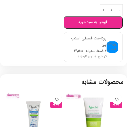
افزودن به سبد خرید
پرداخت قسطی اسنپ
پی
۴ قسط ماهیانه
62,500
تومان
(بدون کارمزد)
محصولات مشابه
-26%
-28%