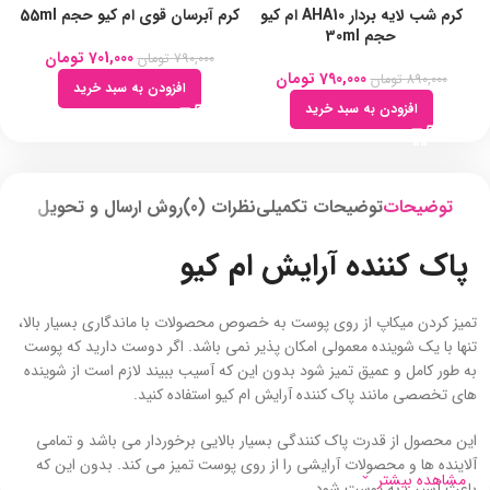
کرم شب لایه بردار AHA10 ام کیو
کرم آبرسان قوی ام کیو حجم 55ml
حجم 30ml
701,000
تومان
790,000
تومان
790,000
تومان
890,000
تومان
افزودن به سبد خرید
افزودن به سبد خرید
توضیحات
توضیحات تکمیلی
نظرات (0)
روش ارسال و تحویل
پاک کننده آرایش ام کیو
تمیز کردن میکاپ از روی پوست به خصوص محصولات با ماندگاری بسیار بالا،
تنها با یک شوینده معمولی امکان پذیر نمی باشد. اگر دوست دارید که پوست
به طور کامل و عمیق تمیز شود بدون این که آسیب ببیند لازم است از شوینده
های تخصصی مانند پاک کننده آرایش ام کیو استفاده کنید.
این محصول از قدرت پاک کنندگی بسیار بالایی برخوردار می باشد و تمامی
آلاینده ها و محصولات آرایشی را از روی پوست تمیز می کند. بدون این که
مشاهده بیشتر
باعث آسیب به پوست شود.