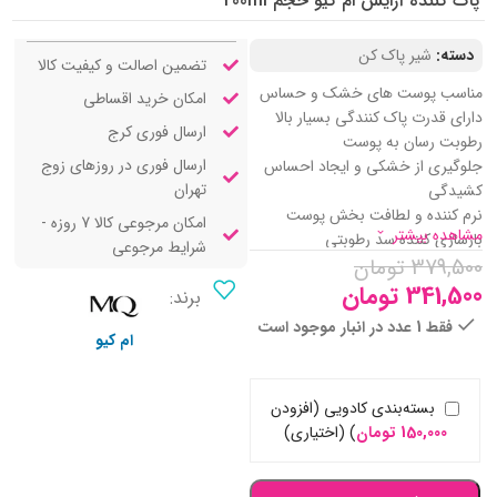
پاک کننده آرایش ام کیو حجم 200ml
دسته:
شیر پاک کن
تضمین اصالت و کیفیت کالا
مناسب پوست های خشک و حساس
امکان خرید اقساطی
دارای قدرت پاک کنندگی بسیار بالا
ارسال فوری کرج
رطوبت رسان به پوست
ارسال فوری در روزهای زوج
جلوگیری از خشکی و ایجاد احساس
تهران
کشیدگی
نرم کننده و لطافت بخش پوست
امکان مرجوعی کالا 7 روزه -
مشاهده بیشتر
بازسازی کننده سد رطوبتی
شرایط مرجوعی
379,500
تومان
تسکین دهنده و ترمیم کننده
التیام بخش خارش و تحریکات پوستی
341,500
تومان
برند:
فاقد الکل، پارابن و ترکیبات مضر
فقط 1 عدد در انبار موجود است
آنتی اکسیدان و ضد رادیکال های آزاد
ام کیو
حاوی گلیسیرین
بسته‌بندی کادویی (افزودن
150,000
تومان
)
(اختیاری)