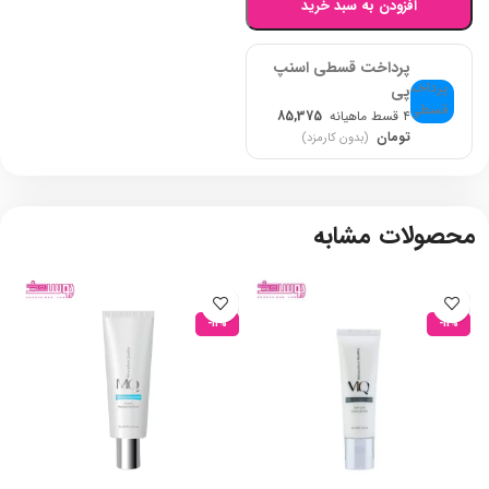
افزودن به سبد خرید
پرداخت قسطی اسنپ
پی
۴ قسط ماهیانه
85,375
تومان
(بدون کارمزد)
محصولات مشابه
-11%
-11%