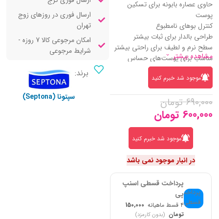
ارسال فوری کرج
حاوی عصاره بابونه برای تسکین
ارسال فوری در روزهای زوج
پوست
تهران
کنترل بوهای نامطبوع
طراحی بالدار برای ثبات بیشتر
امکان مرجوعی کالا 7 روزه -
سطح نرم و لطیف برای راحتی بیشتر
شرایط مرجوعی
مشاهده بیشتر
مناسب برای پوست‌های حساس
برند:
موجود شد خبرم کنید
سپتونا (Septona)
690,000
تومان
600,000
تومان
موجود شد خبرم کنید
در انبار موجود نمی باشد
پرداخت قسطی اسنپ
پی
۴ قسط ماهیانه
150,000
تومان
(بدون کارمزد)