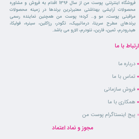
فروشگاه اینترنتی پوست من از سال 1396 اقدام به فروش و مشاوره
شما ارائه می‌دهد.
محصولات آرایشی بهداشتی معتبرترین برندها در زمینه محصولات
ویژگی‌های نوار بهداشتی ضدحساسیت سپتونا
مراقبتی پوست، مو و… کرده؛ پوست من همچنین نماینده رسمی
برندهای مطرح سریتا، درماتیپیک، تگودر، رزاکلین، سینره، فولیکا،
هیدرودرم، ثمین، فاربن، نئودرم، الارو می باشد.
قدرت جذب بالا
حاوی عصاره بابونه برای تسکین پوست
ارتباط با ما
کنترل بوهای نامطبوع
طراحی بالدار برای ثبات بیشتر
سطح نرم و لطیف برای راحتی بیشتر
درباره ما
مناسب برای پوست‌های حساس
نتیجه‌گیری
تماس با ما
نوار بهداشتی سپتونا
دارای ترکیبات مفید و ضد حساسیت است و با جذب بالا
فروش سازمانی
و کنترل بو باعث آرامش و شادابی شما می‌شود. این نوار بهداشتی به دلیل
ویژگی‌هایی که دارد، انتخابی مطمئن برای بانوانی است که به سلامت و
همکاری با ما
راحتی خود اهمیت می‌دهند.
پیج اینستاگرام پوست من
سؤالات متداول
مجوز و نماد اعتماد
1. آیا این نوار بهداشتی برای روزهای سنگین مناسب است؟