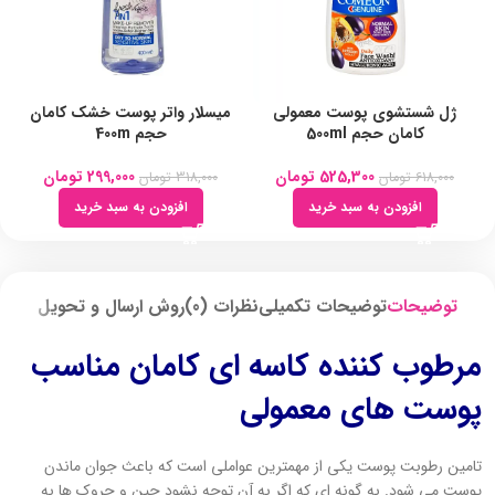
ژل شستشوی پوست معمولی
میسلار واتر پوست خشک کامان
کامان حجم 500ml
حجم 400m
525,300
تومان
299,000
تومان
618,000
تومان
318,000
تومان
افزودن به سبد خرید
افزودن به سبد خرید
توضیحات
توضیحات تکمیلی
نظرات (0)
روش ارسال و تحویل
مرطوب کننده کاسه ای کامان مناسب
پوست های معمولی
تامین رطوبت پوست یکی از مهمترین عواملی است که باعث جوان ماندن
پوست می شود. به گونه ای که اگر به آن توجه نشود چین و چروک ها به