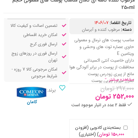
مرطوب کننده کاسه ای کامان مناسب پوست های معمولی حجم
250ml
تاریخ انقضا:
1406/07
تضمین اصالت و کیفیت کالا
دسته:
مرطوب کننده و آبرسان
امکان خرید اقساطی
مناسب پوست های نرمال و معمولی
ارسال فوری کرج
حاوی عصاره توت های وحشی و
ارسال فوری در روزهای زوج
ویتامین E
تهران
دارای خاصیت آنتی اکسیدانی
محافظت از پوست در برابر آلودگی هوا
امکان مرجوعی کالا 7 روزه -
مانع از پیری زودرس پوست
شرایط مرجوعی
مشاهده بیشتر
کنترل میزان چربی پوست
297,000
تومان
مرطوب کننده پوست دست و صورت
برند:
تغذیه کننده پوست
252,000
تومان
جذب سریع
کامان
فقط 2 عدد در انبار موجود است
عدم ایجاد جوش
از بین برنده رادیکال های آزاد
ایجاد نمایی مات بر روی پوست
بسته‌بندی کادویی (افزودن
مناسب برای پوست نرمال
150,000
تومان
)
(اختیاری)