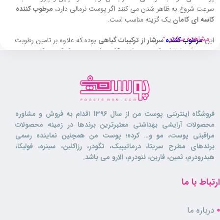
سرعت شروع به ظاهر شدن می کنند اگر پوست نرمالی دارد،
مرطوب کننده
کاسه ای کامان
یک گزینه مناسب است.
مشاهده بیشتر
این
مرطوب کننده
سرشار از ترکیبات گیاهی
بوده که علاوه بر تامین رطوبت
پوست، آن را تغذیه کرده و به
استحکام بیشتر پوست
کمک می کنند.
کرم کاسه ای کامان یک
مرطوب کننده فوق العاده
بوده که قادر است پوست را
به طور عمقی و به مدت طولانی آبرسانی کند.
این محصول حاوی گلیسیرین بوده و
با قدرت آبرسانی بالایی
که دارد موجب
آبرسانی پوست
در لایه های خارجی پوست
شده و
قادر است به مدت ۲۴
فروشگاه اینترنتی پوست من از سال 1396 اقدام به فروش و مشاوره
ساعت پوست
را آبرسانی کند.
محصولات آرایشی بهداشتی معتبرترین برندها در زمینه محصولات
مراقبتی پوست، مو و… کرده؛ پوست من همچنین نماینده رسمی
این کرم آبرسان
حاوی عصاره بلوبری
است که موجب ترمیم، رطوبت رسانی و
برندهای مطرح سریتا، درماتیپیک، تگودر، رزاکلین، سینره، فولیکا،
کنترل چربی پوست شده
و همچنین ضد حساسیت نیز می باشد.
هیدرودرم، ثمین، فاربن، نئودرم، الارو می باشد.
نکته حائز اهمیت در مورد کرم کاسه ای کامان این است که
پس از ۷ روز
ارتباط با ما
استفاده مداوم از این محصول، رطوبت سطح پوست شما تا ۹۸ درصد
تامین
می شود.
درباره ما