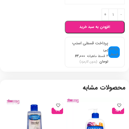
افزودن به سبد خرید
پرداخت قسطی اسنپ
پی
۴ قسط ماهیانه
63,000
تومان
(بدون کارمزد)
محصولات مشابه
-6%
-15%