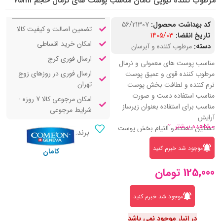
مرطوب کننده تیوپی کامان مناسب پوست های نرمال حجم 75ml
کد بهداشت محصول:
56/21307
تضمین اصالت و کیفیت کالا
تاریخ انقضا:
1405/03
امکان خرید اقساطی
دسته:
مرطوب کننده و آبرسان
ارسال فوری کرج
مناسب پوست های معمولی و نرمال
ارسال فوری در روزهای زوج
مرطوب کننده قوی و عمیق پوست
تهران
نرم کننده و لطافت بخش پوست
مناسب استفاده دست و صورت
امکان مرجوعی کالا 7 روزه -
مناسب برای استفاده بعنوان زیرساز
شرایط مرجوعی
آرایش
مشاهده بیشتر
تسکین دهنده و التیام بخش پوست
برند:
ضد التهاب و ضد حساسیت
موجود شد خبرم کنید
فاقد پارابن و ترکیبات آسیب رسان
کامان
جلوگیری از سوزش، قرمزی و خارش
125,000
تومان
پوست
حاوی عصاره توت، روغن بادام شیرین
و روغن زیتون
موجود شد خبرم کنید
در انبار موجود نمی باشد