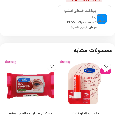
پرداخت قسطی اسنپ
پی
۴ قسط ماهیانه
31,250
تومان
(بدون کارمزد)
محصولات مشابه
-11%
بالم لب آلبالو کامان
دستمال مرطوب مناسب چشم