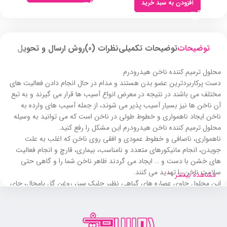
افزودن به سبد خرید
توضیحات
توضیحات تکمیلی
نظرات (0)
روش ارسال و تحویل
محلول ترمیم کننده ناخن هیدرودرم
دست پرکاربردترین عضو بدن هستند و مدام در حال انجام دادن فعالیت های
مختلف می باشند در نتیجه در معرض انواع آسیب ها قرار می گیرند و به تبع
آن ناخن ها نیز بسیار آسیب پذیر می شوند، از جمله آسیب های وارده به
ناخن ایجاد ناهمواری و خطوط طولی در ناخن است که می توانید به وسیله
محلول ترمیم کننده ناخن هیدرودرم این مشکل را رفع کنید.
ناهمواری، ناصافی و خطوط عمودی و افقی روی ناخن که اغلب به علت
جویدن، انجام مانیکورهای متعدد و نامناسب، بیماری، قارچ و انجام فعالیت
های خشن با دست و … ایجاد می گردند ظاهر ناخن شما را و گاهی حتی
سلامت ناخن را تهدید می کنند.
مشاهده بیشتر
این محلول حاوی عصاره های گیاهی نظیر جلبک سبز، روغن گل پامچال، چای
سبز، ژل آلوئه ورا و ترکیباتی نظیر کمپلکس ترمیم کننده گلوکونات روی و
گلوکونات منگنز، برن نیترید، نایلون، بیوتین، رتینول پالتامید و دکسپنتانول می
باشد.