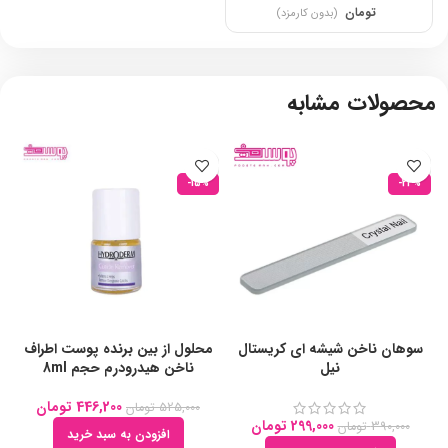
تومان
(بدون کارمزد)
محصولات مشابه
-15%
-23%
سوهان ناخن شیشه ای کریستال
محلول از بین برنده پوست اطراف
نیل
ناخن هیدرودرم حجم 8ml
446,200
تومان
525,000
تومان
299,000
تومان
390,000
تومان
افزودن به سبد خرید