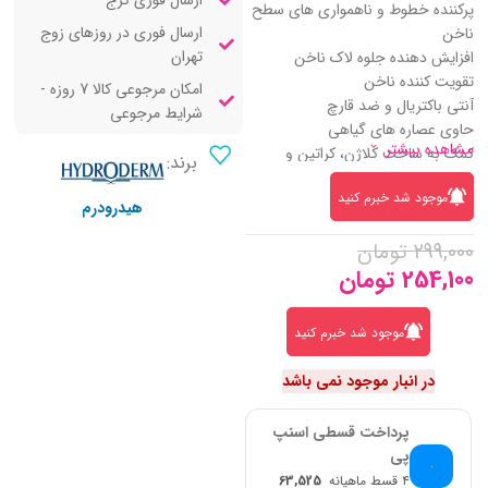
ارسال فوری کرج
پرکننده خطوط و ناهمواری های سطح
ارسال فوری در روزهای زوج
ناخن
تهران
افزایش دهنده جلوه لاک ناخن
تقویت کننده ناخن
امکان مرجوعی کالا 7 روزه -
آنتی باکتریال و ضد قارچ
شرایط مرجوعی
حاوی عصاره های گیاهی
مشاهده بیشتر
کمک به ساخت کلاژن، کراتین و
برند:
الاستین
موجود شد خبرم کنید
هیدرودرم
299,000
تومان
254,100
تومان
موجود شد خبرم کنید
در انبار موجود نمی باشد
پرداخت قسطی اسنپ
پی
۴ قسط ماهیانه
63,525