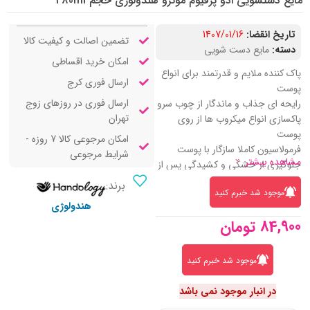
مایع دستشویی ادو پرفیوم مونرو هندولوژی حجم 480ml
تاریخ انقضا:
1407/01/16
تضمین اصالت و کیفیت کالا
دسته:
مایع دست شویی
امکان خرید اقساطی
پاک کننده ملایم و قدرتمند برای انواع
ارسال فوری کرج
پوست
ارسال فوری در روزهای زوج
رایحه ای جذاب و ماندگار از چوب سرو
تهران
پاکسازی انواع میکروب ها از روی
پوست
امکان مرجوعی کالا 7 روزه -
فرمولاسیون کاملا سازگار با پوست
شرایط مرجوعی
مشاهده بیشتر
جلوگیری از خشکی و کشیدگی پس از
شستشو
برند:
موجود شد خبرم کنید
مرطوب‌ کننده طبیعی پوست دست
هندولوژی
شاداب کننده و لطافت بخش
84,900
تومان
محافظ و تقویت‌ کننده پوست دست
نرم‌ کننده و آبرسان عمیق
بسته‌ بندی پمپی کاربردی و بهداشتی
موجود شد خبرم کنید
مناسب برای استفاده روزانه و مداوم
خوشبو کننده و معطر کننده پوست
در انبار موجود نمی باشد
بدون پارابن و تست حیوانی