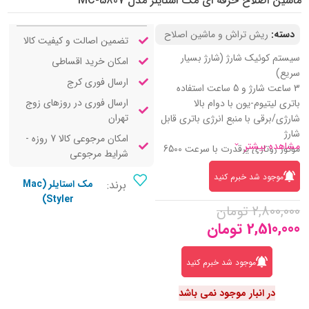
ماشین اصلاح حرفه ای مک استایلر مدل MC-5807
دسته:
ریش تراش و ماشین اصلاح
تضمین اصالت و کیفیت کالا
سیستم کوئیک‌ شارژ (شارژ بسیار
امکان خرید اقساطی
سریع)
ارسال فوری کرج
3 ساعت شارژ و 5 ساعت استفاده
ارسال فوری در روزهای زوج
باتری لیتیوم-یون با دوام بالا
تهران
شارژی/برقی با منبع انرژی باتری قابل
شارژ
امکان مرجوعی کالا 7 روزه -
مشاهده بیشتر
موتور روتاری پرقدرت با سرعت 6500
شرایط مرجوعی
دور
موجود شد خبرم کنید
بدنه فلزی مقاوم و ضد ضربه
برند:
مک استایلر (Mac
اهرم تنظیم مخروطی برای اصلاح
Styler)
2,800,000
تومان
دقیق
2,510,000
تومان
تیغه فوق‌ العاده برنده جهت برش تمیز
جنس تیغه از کروم با قابلیت جا به‌
جایی
موجود شد خبرم کنید
تکنولوژی بالا آوردن و برش مو برای
اصلاح حرفه‌ ای
در انبار موجود نمی باشد
ولتاژ ورودی 100–240V مناسب سفر