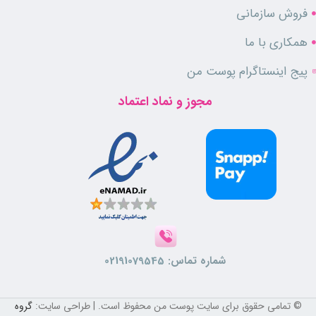
ویژگی های محصول
فروش سازمانی
همکاری با ما
سیستم کوئیک‌ شارژ (شارژ بسیار سریع)
3 ساعت شارژ و 5 ساعت استفاده
پیج اینستاگرام پوست من
باتری لیتیوم-یون با دوام بالا
شارژی/برقی با منبع انرژی باتری قابل شارژ
مجوز و نماد اعتماد
موتور روتاری پرقدرت با سرعت 6500 دور
بدنه فلزی مقاوم و ضد ضربه
اهرم تنظیم مخروطی برای اصلاح دقیق
تیغه فوق‌ العاده برنده جهت برش تمیز
جنس تیغه از کروم با قابلیت جا به‌ جایی
تکنولوژی بالا آوردن و برش مو برای اصلاح حرفه‌ ای
ولتاژ ورودی 100–240V مناسب سفر
300 دقیقه استفاده پس از شارژ کامل
جنس تیغه استیل ضد زنگ با ماندگاری بال
همراه با 6 عدد شانه اصلاح
شماره تماس:
02191079545
دارای چراغ نشانگر شارژ
سایز شانه‌ ها: 12، 9، 6، 4.5، 3، 1.5 میلی‌ متر
شامل فرچه و روغن جهت نگهداری راحت
© تمامی حقوق برای سایت پوست من محفوظ است. | طراحی سایت:
گروه
نحوه استفاده