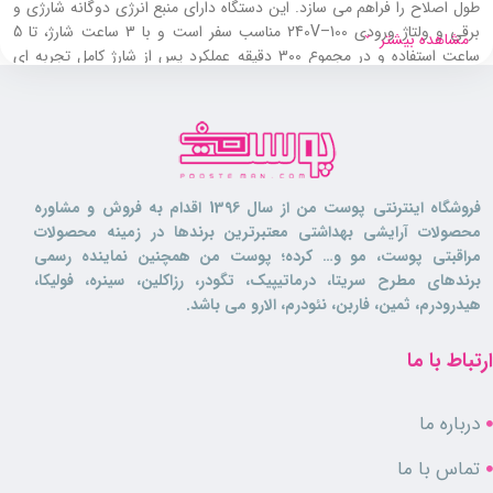
طول اصلاح را فراهم می‌ سازد. این دستگاه دارای منبع انرژی دوگانه شارژی و
برقی و ولتاژ ورودی 100–240V مناسب سفر است و با 3 ساعت شارژ، تا 5
مشاهده بیشتر
ساعت استفاده و در مجموع 300 دقیقه عملکرد پس از شارژ کامل تجربه‌ ای
طولانی و مطمئن ارائه می‌ دهد.
چراغ نشانگر شارژ مدیریت ماشین اصلاح حرفه ای مک استایلر مدل MC-5807
استفاده از دستگاه و آماده بودن آن را آسان می‌ کند. این ماشین همراه با 6 عدد
شانه اصلاح و همچنین فرچه و روغن برای نگهداری راحت تیغه‌ ها به مصرف
کننده ارائه می‌ شود. بدنه فلزی مقاوم و ضد ضربه و تیغه‌ های با قابلیت جا به‌
فروشگاه اینترنتی پوست من از سال 1396 اقدام به فروش و مشاوره
جایی، این دستگاه را به گزینه‌ ای مناسب برای استفاده حرفه‌ ای و شخصی
محصولات آرایشی بهداشتی معتبرترین برندها در زمینه محصولات
تبدیل کرده است.
مراقبتی پوست، مو و… کرده؛ پوست من همچنین نماینده رسمی
برندهای مطرح سریتا، درماتیپیک، تگودر، رزاکلین، سینره، فولیکا،
ماشین اصلاح مک استایلر مدل MC-5807
هیدرودرم، ثمین، فاربن، نئودرم، الارو می باشد.
برای چه کسانی مناسب است؟
ارتباط با ما
این
ماشین اصلاح
برای افرادی که به دنبال اصلاح حرفه‌ ای و دقیق موهای
خود هستند، تولید شده و برای استفاده خانگی، شخصی و حرفه‌ ای کاملا
درباره ما
مناسب است. ماشین اصلاح مک استایلر مدل MC-5807 دارای شانه‌ های
متنوع و شارژ سریع بوده و عملکردی بی نظیر ارائه می دهد.
تماس با ما