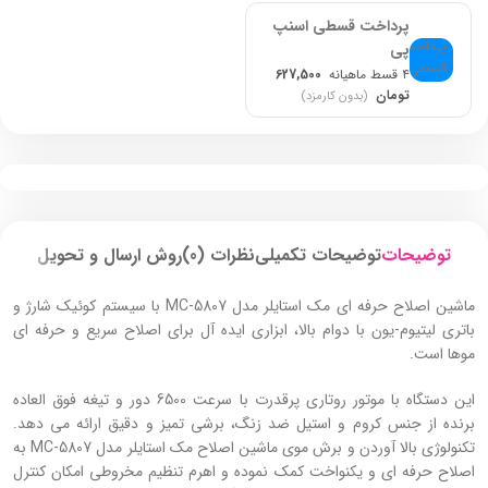
300 دقیقه استفاده پس از شارژ کامل
پرداخت قسطی اسنپ
جنس تیغه استیل ضد زنگ با
پی
ماندگاری بال
۴ قسط ماهیانه
627,500
همراه با 6 عدد شانه اصلاح
تومان
(بدون کارمزد)
دارای چراغ نشانگر شارژ
سایز شانه‌ ها: 12، 9، 6، 4.5، 3، 1.5
میلی‌ متر
شامل فرچه و روغن جهت نگهداری
راحت
توضیحات
توضیحات تکمیلی
نظرات (0)
روش ارسال و تحویل
ماشین اصلاح حرفه ای مک استایلر مدل MC-5807 با سیستم کوئیک شارژ و
باتری لیتیوم-یون با دوام بالا، ابزاری ایده‌ آل برای اصلاح سریع و حرفه‌ ای
موها است.
این دستگاه با موتور روتاری پرقدرت با سرعت 6500 دور و تیغه فوق‌ العاده
برنده از جنس کروم و استیل ضد زنگ، برشی تمیز و دقیق ارائه می‌ دهد.
تکنولوژی بالا آوردن و برش موی ماشین اصلاح مک استایلر مدل MC-5807 به
اصلاح حرفه‌ ای و یکنواخت کمک نموده و اهرم تنظیم مخروطی امکان کنترل