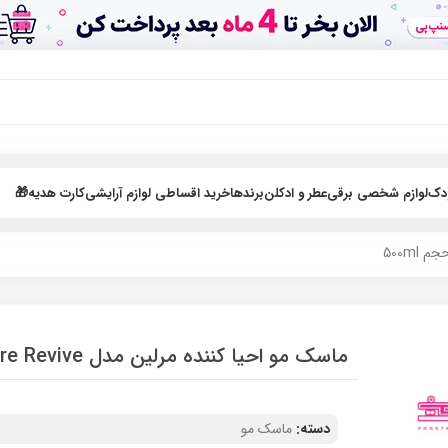
ودک
لوازم شخصی برقی
عطر و ادکلن
برندها
خرید اقساطی لوازم آرایشی
کارت هدیه🎁
ماسک مو احیا کننده مرلین مدل Restore Revive حجم 500ml
دسته:
ماسک مو