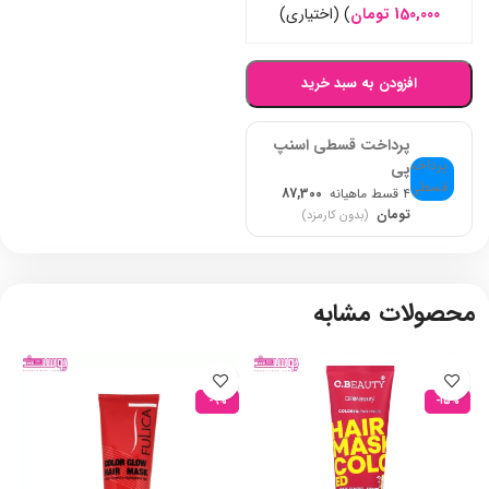
لاکتیک اسید
150,000
تومان
)
(اختیاری)
قابل استفاده در حمام همراه با آبکشی
افزودن به سبد خرید
پرداخت قسطی اسنپ
پی
۴ قسط ماهیانه
87,300
تومان
(بدون کارمزد)
محصولات مشابه
-9%
-15%