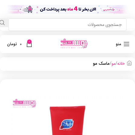
0
منو
0
تومان
خانه
مو
ماسک مو