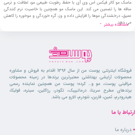
ماسک مو کالر فیکس اس وی آی با حفظ رطوبت طبیعی مو، لطافت و نرمی
ساقه‌ ها را تضمین می‌ کند. این ماسک مو همچنین با خاصیت نرم‌ کنندگی
عمیق، درخشندگی موها را افزایش داده و وز، گره‌ خوردگی و موخوره را کاهش
می‌ دهد.
مشاهده بیشتر
بهبود حالت‌ پذیری و شانه‌ پذیری مو توسط ماسک موی رنگ شده اس وی آی
نیز باعث می‌ شود تا موها سالم، نرم و خوش حالت شوند. ترکیبات فعال این
محصول شامل روغن چیا، آمودایمتیکون و لاکتیک اسید بوده که به بازسازی
تارهای آسیب‌ دیده کمک می کنند و موهایی قوی‌ تر و سالم‌ تر به شما هدیه
می دهند. استفاده از ماسک کالر فیکس اس وی آی در حمام و همراه با
آبکشی، بهترین نتیجه را برای موهای رنگ شده و آسیب دیده به همراه دارد.
فروشگاه اینترنتی پوست من از سال 1396 اقدام به فروش و مشاوره
محصولات آرایشی بهداشتی معتبرترین برندها در زمینه محصولات
ماسک مو کالر فیکس اس وی آی برای چه
مراقبتی پوست، مو و… کرده؛ پوست من همچنین نماینده رسمی
کسانی مناسب است؟
برندهای مطرح سریتا، درماتیپیک، تگودر، رزاکلین، سینره، فولیکا،
هیدرودرم، ثمین، فاربن، نئودرم، الارو می باشد.
این
ماسک مو
برای افرادی با موهای رنگ شده که نیاز به تثبیت و دوام رنگ
ارتباط با ما
دارند و کسانی که دارای موهای آسیب دیده یا شکننده هستند و به دنبال
ترمیم و تقویت می باشند، مناسب است. ماسک مو کالر فیکس اس وی آی به
علاوه برای افرادی که می‌ خواهند لطافت، درخشندگی و حالت‌ پذیری مو خود
درباره ما
را افزایش دهند، ایده آل است.