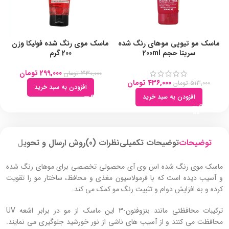
ماسک مو تیوپی موهای رنگ شده
ماسک موی رنگ شده فولیکا وزن
م
سریتا حجم 200ml
200 گرم
رن
299,000
تومان
330,000
تومان
436,000
تومان
513,000
تومان
افزودن به سبد خرید
افزودن به سبد خرید
توضیحات
توضیحات تکمیلی
نظرات (0)
روش ارسال و تحویل
ماسک موی رنگ شده اس وی آی محصولی تخصصی برای موهای رنگ شده
و آسیب دیده است که با فرمولاسیون مغذی و محافظ، ساختار مو را تقویت
کرده و به افزایش دوام و تثبیت رنگ مو کمک می‌ کند.
ترکیبات محافظتی مانند بنزوفنون-3 این ماسک از مو در برابر اشعه UV
محافظت می‌ کنند و از آسیب‌ های ناشی از نور خورشید جلوگیری می‌ نمایند.