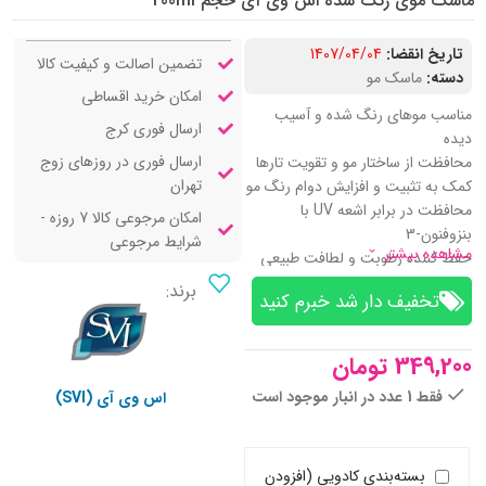
ماسک موی رنگ شده اس وی آی حجم 200ml
تاریخ انقضا:
1407/04/04
تضمین اصالت و کیفیت کالا
دسته:
ماسک مو
امکان خرید اقساطی
مناسب موهای رنگ‌ شده و آسیب‌
ارسال فوری کرج
دیده
ارسال فوری در روزهای زوج
محافظت از ساختار مو و تقویت تارها
تهران
کمک به تثبیت و افزایش دوام رنگ مو
محافظت در برابر اشعه UV با
امکان مرجوعی کالا 7 روزه -
بنزوفنون-3
شرایط مرجوعی
مشاهده بیشتر
حفظ کننده رطوبت و لطافت طبیعی
مو
برند:
تخفیف‌ دار شد خبرم کنید
نرم‌ کننده عمیق و افزایش درخشندگی
کاهش دهنده وز، گره‌ خوردگی و
موخوره
349,200
تومان
بهبود حالت پذیری و شانه‌ پذیری مو
فقط 1 عدد در انبار موجود است
اس وی آی (SVI)
کاهش شکنندگی و آسیب ناشی از
رنگ
کمک به ایجاد تار موی قوی‌تر و سالم‌تر
حاوی با روغن چیا، آمودایمتیکون و
بسته‌بندی کادویی (افزودن