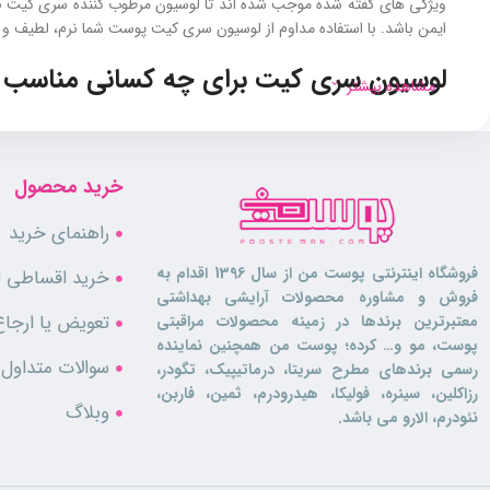
ویژگی‌ های گفته شده موجب شده اند تا لوسیون مرطوب کننده سری کیت به گ
ایمن باشد. با استفاده مداوم از لوسیون سری کیت پوست شما نرم، لطیف و ش
لوسیون سری کیت برای چه کسانی مناسب
مشاهده بیشتر
این
لوسیون بدن
برای افرادی با پوست نرمال، خشک یا حساس که به محصول
باشد.
خرید محصول
ویژگی های محصول
راهنمای خرید
لوسیون مرطوب‌ کننده با آبرسانی عمیق
فروشگاه اینترنتی پوست من از سال 1396 اقدام به
خرید اقساطی لو
مناسب پوست نرمال، خشک و حساس
فروش و مشاوره محصولات آرایشی بهداشتی
ترمیم‌ کننده و کمک به بازسازی پوست
تعویض یا ارجاع
معتبرترین برندها در زمینه محصولات مراقبتی
کنترل خارش و تحریکات پوستی
پوست، مو و… کرده؛ پوست من همچنین نماینده
کمک به بهبود اگزما و پسوریازیس
سوالات متداول
رسمی برندهای مطرح سریتا، درماتیپیک، تگودر،
بافت سبک و غیرچرب بدون سنگینی
رزاکلین، سینره، فولیکا، هیدرودرم، ثمین، فاربن،
فاقد عطر، رنگ و مواد مضر شیمیایی
وبلاگ
نئودرم، الارو می باشد.
قابل استفاده برای صورت و بدن بزرگسالان
حفظ و بهبود نرمی و لطافت پوست
حجم مطلوب مناسب مصرف روزانه