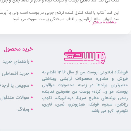
کمک می کند، سد دفاعی پوست را تقویت کرده و مانع از ایجاد چین و چ
این ضد آفتاب با اینکه کنترل کننده ترشح چربی در پوست است ولی با آبر
ضد التهابی مانع از قرمزی و آفتاب سوختگی پوست صورت می شود.
مشاهده بیشتر
همچنین فاقد پارابن،عطر، رنگ و ترکیبات حساسیت زا است، و برای انو
این لوسیون برای چه کسانی مناسب است؟
خرید محصول
این لوسیون برای افرادی که به دنبال محصولی برای محافظت حداکثری از 
راهنمای خرید
دارد، نیز می‌توانند از این محصول استفاده کنند. این لوسیون به دلیل ترکی
وجود ویتامین‌های C و E باعث خنثی‌سازی اثرات مخرب رادیکال‌های آزاد می‌شود و روند پیری پوست را کند می‌کند. همچنین ترکیبات آبرسان موجود در این محصول، پوست را مرطوب و شاداب نگه می‌دارند.
فروشگاه اینترنتی پوست من از سال 1396 اقدام به
خرید اقساطی لو
فروش و مشاوره محصولات آرایشی بهداشتی
ویژگی ها
تعویض یا ارجاع
معتبرترین برندها در زمینه محصولات مراقبتی
پوست، مو و… کرده؛ پوست من همچنین نماینده
سوالات متداول
رسمی برندهای مطرح سریتا، درماتیپیک، تگودر،
دارای درجه حفاظتی کامل
رزاکلین، سینره، فولیکا، هیدرودرم، ثمین، فاربن،
فاقد عطر، رنگ و بو
وبلاگ
نئودرم، الارو می باشد.
محافظت در برابر UVA و UVB
ترمیم کننده و احیا کننده پوست
آبرسان و مرطوب کننده
ضد التهاب و تسکین دهنده