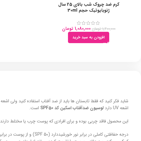
کرم ضد چروک شب بالای 25 سال
ژنوبایوتیک حجم 30ml
1,080,000
تومان
1,200,000
تومان
افزودن به سبد خرید
اشعه UV دارد
لوسیون ضدآفتاب اسکین کد SPF50
است.
این محصول فاقد چربی بوده و برای افرادی که پوست چرب یا مختلط دارند
درجه حفاظتی کاملی در برابر نور خورشیددارد (SPF 50) و از پوست در برابر اشعه های UVA و UVB محافظت می کند.