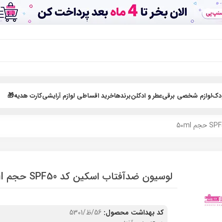
ودک
لوازم شخصی برقی
عطر و ادکلن
برندها
خرید اقساطی لوازم آرایشی
کارت هدیه🎁
لوسیون ضدآفتاب اسکین کد SPF50 حجم 50ml
کد بهداشت محصول:
56/ظ/5301