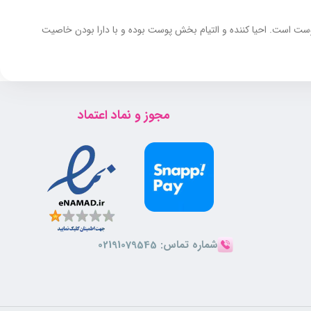
ست است. احیا کننده و التیام بخش پوست بوده و با دارا بودن خاصیت
مجوز و نماد اعتماد
ن افرادی که علاوه بر ضدآفتاب، ترمیم و تقویت پوست برایشان اهمیت
آفتاب محافظت می‌کند، بلکه به ترمیم و بازسازی آن نیز کمک می‌نماید.
شماره تماس:
02191079545