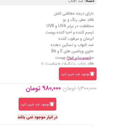
دسته:
ضد آفتاب
دارای درجه حفاظتی کامل
فاقد عطر، رنگ و بو
محافظت در برابر UVA و UVB
ترمیم کننده و احیا کننده پوست
آبرسان و مرطوب کننده
ضد التهاب و تسکین دهنده
حاوی ویتامین های E و B5
مناسب برای انواع پوست
مشاهده بیشتر
فاقد پارابن و ترکیبات حساسیت زا
ضد چین و چروک و پیری
موجود شد خبرم کنید
980,000
تومان
1,300,000
تومان
موجود شد خبرم کنید
در انبار موجود نمی باشد