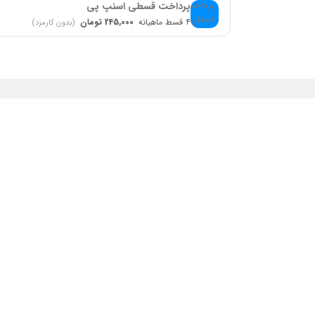
پرداخت قسطی اسنپ پی
۴ قسط ماهیانه
245,000 تومان
(بدون کارمزد)