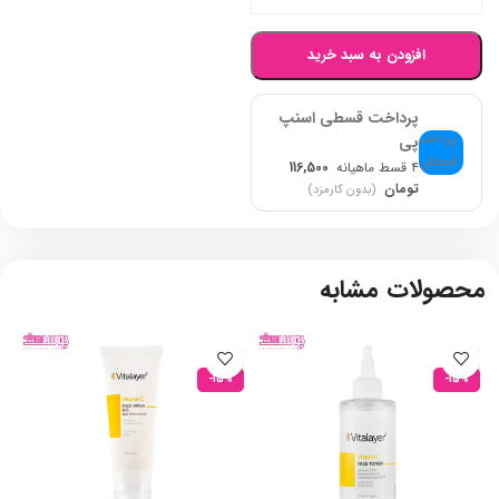
افزودن به سبد خرید
پرداخت قسطی اسنپ
پی
۴ قسط ماهیانه
116,500
تومان
(بدون کارمزد)
محصولات مشابه
-15%
-15%