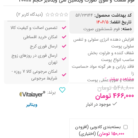
فوم شست و شوی صورت ویتامین سی ویتالایر حجم 200ml
(دیدگاه کاربر
2
)
کد بهداشت محصول:
56/23144
تاریخ انقضا:
1406/5
تضمین اصالت و کیفیت کالا
دسته:
فوم شستشوی صورت
امکان خرید اقساطی
افزایش دهنده انرژی سلولی و تنفس
ارسال فوری کرج
سلولی پوست
شفاف کننده و طراوت بخش
ارسال فوری در روزهای زوج
مناسب انواع پوست
تهران
فاقد پارابن و هر گونه مواد حساسیت
امکان مرجوعی کالا 7 روزه -
زا
شرایط مرجوعی
مشاهده بیشتر
شست و شوی عمقی پوست
548,800
تومان
کمک به کاهش چین و چروک
برند:
رطوبت رسان و آبرسان پوست
466,000
تومان
موجود در انبار
ویتالیر
بسته‌بندی کادویی (افزودن
150,000
تومان
)
(اختیاری)