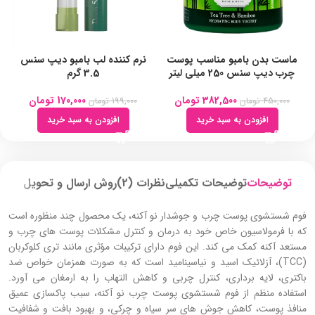
ماست بدن بامبو مناسب پوست
نرم کننده لب بامبو دیپ سنس
چرب دیپ سنس 250 میلی لیتر
3.5 گرم
382,500
تومان
170,000
تومان
450,000
تومان
199,000
تومان
افزودن به سبد خرید
افزودن به سبد خرید
توضیحات
توضیحات تکمیلی
نظرات (2)
روش ارسال و تحویل
فوم شستشوی پوست چرب و جوشدار نو آکنه، یک محصول چند منظوره است
که با فرمولاسیون خاص خود به درمان و کنترل مشکلات پوست‌ های چرب و
مستعد آکنه کمک می کند. این فوم دارای ترکیبات مؤثری مانند تری کلوکربان
(TCC)، آزلائیک اسید و نیاسینامید است که به صورت همزمان خواص ضد
باکتری، لایه ‌برداری، کنترل چربی و کاهش التهاب را به ارمغان می آورد.
استفاده منظم از فوم شستشوی پوست چرب نو آکنه، سبب پاکسازی عمیق
منافذ پوست، کاهش جوش ‌های سر سیاه و چرکی، و بهبود بافت و شفافیت