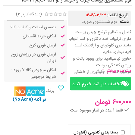
فوم شستشوی پوست چرب و جوشدار نو آکنه حجم 150ml
(دیدگاه کاربر
2
)
تاریخ انقضا:
1406/03/23
دسته:
فوم شستشوی صورت
تضمین اصالت و کیفیت کالا
کنترل و تنظیم ترشح چربی پوست
امکان خرید اقساطی
دارای ترکیبات ضد باکتری و ضد التهاب
ارسال فوری کرج
مانند تری کلوکربان و آزلائیک اسید
لایه ‌برداری ملایم
ارسال فوری در روزهای زوج
حاوی نیاسینامید برای بهبود بافت و
تهران
روشن ‌کنندگی پوست
امکان مرجوعی کالا 7 روزه -
مشاهده بیشتر
مرطوب‌ کننده و جلوگیری از خشکی
شرایط مرجوعی
پوست
تخفیف‌ دار شد خبرم کنید
فاقد پارابن و سولفات، مناسب پوست‌
برند:
های حساس
ضد عفونی‌ کننده و پیشگیری از التهاب
نو آکنه (No Acne)
600,000
تومان
پس از اصلاح
فقط 1 عدد در انبار موجود است
بسته‌بندی کادویی (افزودن