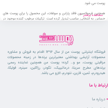
پوست می شود.
همچنین فرمولاسیون فاقد پارابن و سولفات، این محصول را برای پوست‌ های
مشاهده بیشتر
حساس به انتخابی مناسب تبدیل کرده است. ترکیبات مرطوب‌ کننده موجود در
این فوم مانع از خشکی پوست می شود و بعد از شستشو، پوست را نرم و
لطیف نگه می ‌دارد. این فوم شستشو با تنظیم ترشح چربی پوست، به حفظ
تعادل چربی طبیعی پوست کمک می کند و مانع از ایجاد جوش ‌های جدید می
شود.
فوم شستشوی پوست چرب نو آکنه برای چه
فروشگاه اینترنتی پوست من از سال 1396 اقدام به فروش و مشاوره
کسانی مناسب است؟
محصولات آرایشی بهداشتی معتبرترین برندها در زمینه محصولات
مراقبتی پوست، مو و… کرده؛ پوست من همچنین نماینده رسمی
برندهای مطرح سریتا، درماتیپیک، تگودر، رزاکلین، سینره، فولیکا،
این فوم برای افراد دارای پوست چرب و مستعد جوش که به دنبال محصولی
هیدرودرم، ثمین، فاربن، نئودرم، الارو می باشد.
تخصصی برای کنترل چربی و درمان آکنه هستند بسیار مناسب است. همچنین
برای نوجوانان در دوران بلوغ که با مشکلات آکنه در نواحی مختلف صورت و
ارتباط با ما
بدن رو به رو هستند یا ورزشکارانی که به دلیل تعریق زیاد دچار جوش ‌های
التهابی می‌ شوند مناسب است.
درباره ما
ویژگی‌ های محصول