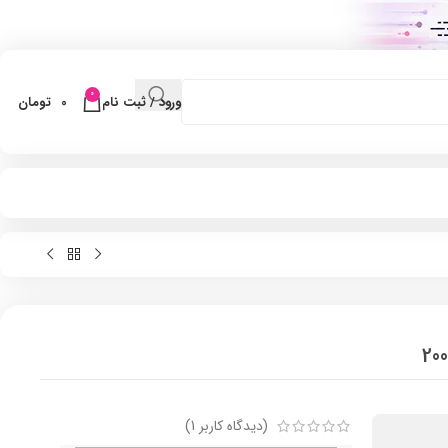
0
ورود / ثبت نام
0
تومان
(دیدگاه کاربر
1
)