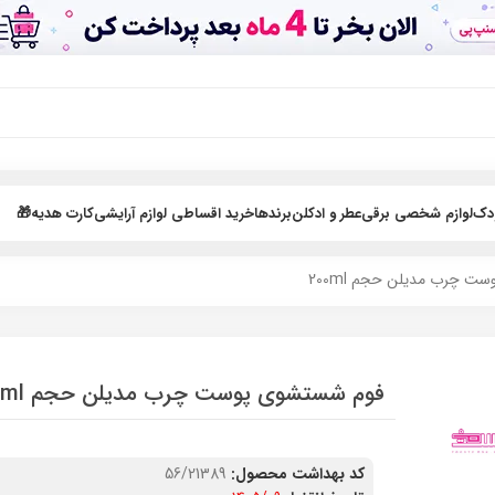
ودک
لوازم شخصی برقی
عطر و ادکلن
برندها
خرید اقساطی لوازم آرایشی
کارت هدیه🎁
 چرب مدیلن حجم 200ml
فوم شستشوی پوست چرب مدیلن حجم 200ml
کد بهداشت محصول:
56/21389