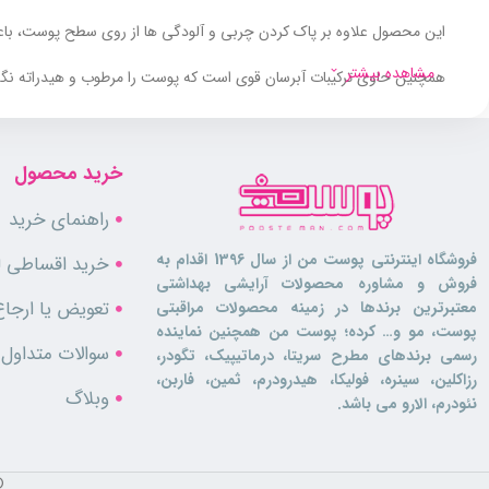
این محصول علاوه بر پاک کردن چربی و آلودگی ها از روی سطح پوست، با
مشاهده بیشتر
همچنین حاوی ترکیبات آبرسان قوی است که پوست را مرطوب و هیدراته نگه 
pH پوست را در حالت تعادل نگه داشته و
فاقد پارابن و سولفات
بوده و باع
خرید محصول
ترکیبات موثر:
راهنمای خرید
فروشگاه اینترنتی پوست من از سال 1396 اقدام به
خرید اقساطی لو
گلیسیرین:
مرطوب کننده بسیار قوی و آبرسان است که حاوی ویتامین E بوده و از پوست در برابر رادیکال های آزاد محافظت می کند
فروش و مشاوره محصولات آرایشی بهداشتی
تعویض یا ارجاع
معتبرترین برندها در زمینه محصولات مراقبتی
اوره:
رطوبت رسان فوق العاده ای است که هم باعث حبس رطوبت درون پوس
پوست، مو و… کرده؛ پوست من همچنین نماینده
نماید.
سوالات متداول
رسمی برندهای مطرح سریتا، درماتیپیک، تگودر،
رزاکلین، سینره، فولیکا، هیدرودرم، ثمین، فاربن،
وبلاگ
نئودرم، الارو می باشد.
ویژگی ها:
©