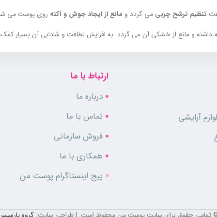
عث
تنظیم ترشح چربی
می گردد و
مانع از ایجاد جوش و آکنه
روی پوست می شو
داشته و مانع از خشکی آن می گردد. به افزایش لطافت و شادابی آن بسیار کمک 
ث ایجاد حساسیت های پوستی و آسیب به پوست نمی گردد.
ارتباط با ما
درباره ما
تماس با ما
ازم آرایشی
فروش سازمانی
ت می گردد و هم رطوبت محیط را جذب و وارد پوست می کند. دارای خاصیت لای
همکاری با ما
پیج اینستاگرام پوست من
 تمامی حقوق برای سایت پوست من محفوظ است. | طراحی سایت:
گروه پارسیس