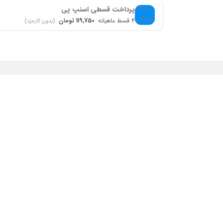
پرداخت قسطی اسنپ پی
۴ قسط ماهیانه
119,750 تومان
(بدون کارمزد)