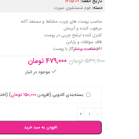
تاریخ انقضا:
1405/09
دسته:
فوم شستشوی صورت
مناسب پوست های چرب، مختلط و مستعد آکنه
مرطوب کننده و آبرسان
کنترل کننده ترشح چربی در پوست
فاقد سولفات و پارابن
pH مناسب و سازگار با پوست
مشاهده بیشتر
479,000
تومان
532,700
تومان
موجود در انبار
بسته‌بندی کادویی (افزودن
150,000
تومان
)
(اختی
افزودن به سبد خرید