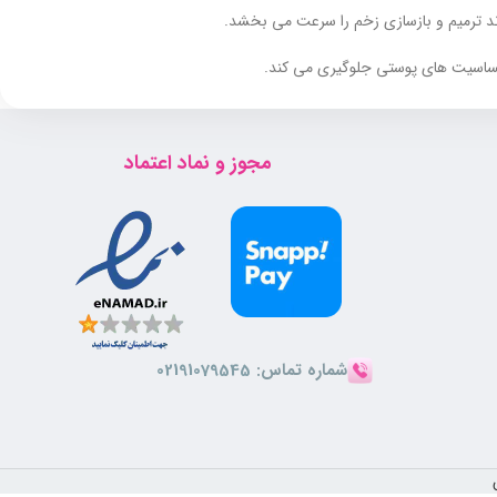
وند ترمیم و بازسازی زخم را سرعت می بخشد.
ز حساسیت های پوستی جلوگیری می کند.
ح دارد.
مجوز و نماد اعتماد
ول نرم کننده و لطافت بخش پوست بوده و فاقد پارابن و ترکیبات مضر
شماره تماس:
02191079545