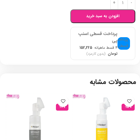
افزودن به سبد خرید
پرداخت قسطی اسنپ
پی
۴ قسط ماهیانه
152,225
تومان
(بدون کارمزد)
محصولات مشابه
-10%
-15%