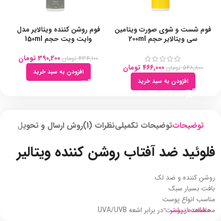
فوم شست و شوی صورت ویتامین
فوم روشن کننده ویتالایر مدل
ژ
سی ویتالایر حجم 200ml
وایت ویت حجم 150ml
390,200
تومان
434,100
تومان
466,000
تومان
548,800
تومان
افزودن به سبد خرید
افزودن به سبد خرید
توضیحات
توضیحات تکمیلی
نظرات (1)
روش ارسال و تحویل
فلوئید ضد آفتاب روشن کننده ویتالیر
روشن کننده و ضد لک
بافت بسیار سبک
مناسب انواع پوست
مشاهده بیشتر
محافظت از پوست در برابر اشعه UVA/UVB