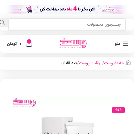
0
منو
0
تومان
خانه
پوست
مراقبت پوست
ضد آفتاب
-15%