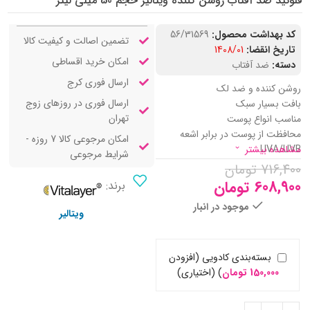
فلوئید ضد آفتاب روشن کننده ویتالیر حجم 50 میلی لیتر
کد بهداشت محصول:
56/31569
تضمین اصالت و کیفیت کالا
تاریخ انقضا:
1408/01
امکان خرید اقساطی
دسته:
ضد آفتاب
ارسال فوری کرج
روشن کننده و ضد لک
ارسال فوری در روزهای زوج
بافت بسیار سبک
تهران
مناسب انواع پوست
محافظت از پوست در برابر اشعه
امکان مرجوعی کالا 7 روزه -
UVA/UVB
مشاهده بیشتر
شرایط مرجوعی
716,400
تومان
608,900
تومان
برند:
موجود در انبار
ویتالیر
بسته‌بندی کادویی (افزودن
150,000
تومان
)
(اختیاری)