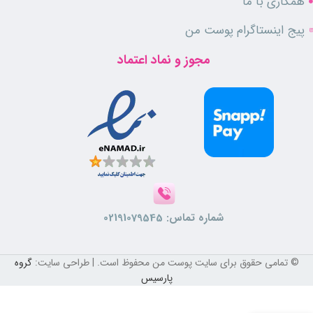
همکاری با ما
پیج اینستاگرام پوست من
مجوز و نماد اعتماد
شماره تماس:
02191079545
© تمامی حقوق برای سایت پوست من محفوظ است. | طراحی سایت:
گروه
فلوئید
پارسیس
ضد
آفتاب
بسته‌بندی کادویی (افز
روشن