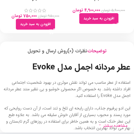
4,900,000
تومان
5,900,000
تومان
750,000
تومان
950,000
تومان
افزودن به سبد خرید
افزودن به سبد خرید
توضیحات
نظرات (0)
روش ارسال و تحویل
عطر مردانه اجمل مدل Evoke
استفاده از عطر مناسب می تواند نقش موثری در بهبود شخصیت اجتماعی
افراد داشته باشد. به خصوص اگر محصولی خوشبو و بی نظیر منند عطر مردانه
اجمل مدل Evoke را استفاده کنید.
این ادو پرفیوم جذاب، دارای رایحه ای تلخ و تند است، از آن دست روایحی که
مورد پسند و محبوب بسیاری از آقایان خوش سلیقه می باشد. به علاوه طبع
این عطر خنک است و به همین خاطر برای استفاده در روزهای گرم تابستان و
مشاهده بیشتر
بهار می تواند بهترین انتخاب باشد.