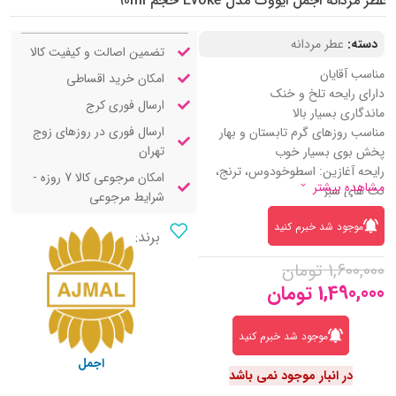
عطر مردانه اجمل ایووک مدل Evoke حجم 90ml
دسته:
عطر مردانه
تضمین اصالت و کیفیت کالا
مناسب آقایان
امکان خرید اقساطی
دارای رایحه تلخ و خنک
ارسال فوری کرج
ماندگاری بسیار بالا
ارسال فوری در روزهای زوج
مناسب روزهای گرم تابستان و بهار
تهران
پخش بوی بسیار خوب
رایحه آغازین: اسطوخودوس، ترنج،
امکان مرجوعی کالا 7 روزه -
مشاهده بیشتر
نت های سبز
شرایط مرجوعی
نت میانی: درخت مر، ریه زنبق زرد،
موجود شد خبرم کنید
هل
برند:
رایجه پایه: چوب معطر صندل، عنبر و
1,600,000
تومان
مشک
1,490,000
تومان
موجود شد خبرم کنید
اجمل
در انبار موجود نمی باشد