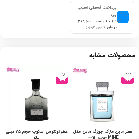
پرداخت قسطی اسنپ
پی
۴ قسط ماهیانه
372,500
تومان
(بدون کارمزد)
محصولات مشابه
-21%
-17%
عطر ماین مارک جوزف ماین مدل
عطر اونتوس اسکوپ حجم 25 میلی
MINE حجم 100ml
لیتر