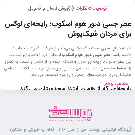
توضیحات
نظرات (1)
روش ارسال و تحویل
عطر جیبی دیور هوم اسکوپ؛ رایحه‌ای لوکس
برای مردان شیک‌پوش
اگر به دنبال عطری هستید که ترکیبی بی‌نظیر از ظرافت، قدرت و جذابیت
داشته باشد،
عطر جیبی دیور هوم اسکوپ
انتخابی فوق‌العاده برای شماست.
این عطر خاص، با رایحه‌ای مدرن و مردانه، جلوه‌ای از کلاس و اعتماد به نفس
را به شما هدیه می‌دهد. با حجمی ایده‌آل برای حمل در جیب یا کیف، همراهی
همیشگی برای موقعیت‌های رسمی و روزمره محسوب می‌شود.
مشاهده بیشتر
رایحه‌ای که از همان ابتدا مجذوبتان می‌کند
عطر جیبی دیور هوم اسکوپ
با نت‌های اولیه‌ای از
ترنج تازه و
اسطوخودوس معطر
آغاز می‌شود. این ترکیب، حسی خنک و انرژی‌بخش را به
شما منتقل می‌کند و باعث می‌شود از همان لحظه‌ی اول، شادابی و سرزندگی را
تجربه کنید.
ترنج
، با طراوت مرکباتی خود، باعث درخشش این عطر در اولین
لحظات استفاده می‌شود، در حالی که
اسطوخودوس
، با رایحه‌ای آرامش‌بخش
فروشگاه اینترنتی پوست من از سال 1396 اقدام به فروش و مشاوره