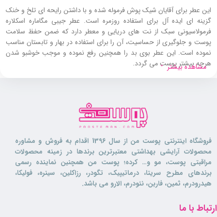
این عطر برای آقایان شیک پوش فرموله شده و با داشتن رایحه ای تلخ و خنک
گزینه ای ایده آل برای استفاده روزمره است. عطر جیبی مگاماره اسکلاره
فرمولاسیونی سبک از نت های دریایی و معطر دارد که ضمن حفظ سلامت
پوست و جلوگیری از حساسیت، آن را برای استفاده در بهار و تابستان مناسب
نموده است. این عطر بوی بد را همچنین رفع نموده و موجب خوشبو شدن
هرچه بیشتر پوست می گردد.
مشاهده بیشتر
عطر جیبی مگاماره اسکلاره پحش بوی مناسب و راضی کننده ای دارد که در کنار
ماندگاری بالا، کمک نموده تا آقایان به راحتی از آن استفاده نمایند. این عطر
جیبی با قیمت مقرون به صرفه و بسته بندی کوچکش، به مصرف کننده این
امکان را می دهد تا آن را همواره تهیه نموده و همراه خود داشته باشد.
عطر جیبی مگاماره اسکلاره برای چه کسانی
فروشگاه اینترنتی پوست من از سال 1396 اقدام به فروش و مشاوره
مناسب است؟
محصولات آرایشی بهداشتی معتبرترین برندها در زمینه محصولات
مراقبتی پوست، مو و… کرده؛ پوست من همچنین نماینده رسمی
برندهای مطرح سریتا، درماتیپیک، تگودر، رزاکلین، سینره، فولیکا،
این
عطر جیبی
بی نظیر برای آقایانی فرموله شده که به رایحه های خنک و تلخ
هیدرودرم، ثمین، فاربن، نئودرم، الارو می باشد.
علاقه مند هستند و به دنبال یک عطر با کیفیت برای روزمره خود می باشند.
عطر جیبی مگاماره اسکلاره برای تمام سنین مناسب بوده و برای استفاده در هر
ارتباط با ما
محیطی چه رسمی و چه دوستانه ایده آل می باشد.