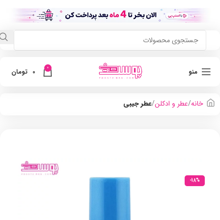
0
منو
0
تومان
خانه
عطر و ادکلن
عطر جیبی
-18%