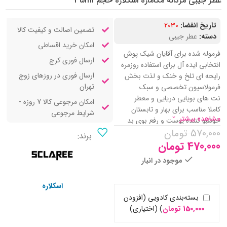
عطر جیبی مردانه مگاماره اسکلاره حجم 35ml
تاریخ انقضا:
2030
تضمین اصالت و کیفیت کالا
دسته:
عطر جیبی
امکان خرید اقساطی
فرموله شده برای آقایان شیک پوش
ارسال فوری کرج
انتخابی ایده آل برای استفاده روزمره
ارسال فوری در روزهای زوج
رایحه ای تلخ و خنک و لذت بخش
تهران
فرمولاسیون تخصصی و سبک
نت های بویایی دریایی و معطر
امکان مرجوعی کالا 7 روزه -
کاملا مناسب برای بهار و تابستان
شرایط مرجوعی
مشاهده بیشتر
خوشبو کننده پوست و رفع بوی بد
570,000
تومان
پخش بوی مناسب و راضی کننده
برند:
ماندگاری بالا با قیمتی به صرفه
470,000
تومان
بدون ایجاد حساسیت یا التهاب روی
موجود در انبار
پوست
مشابه بوی عطر Orto Parisi
اسکلاره
Megamare
بسته‌بندی کادویی (افزودن
حمل آسان با بسته بندی کوچک
150,000
تومان
)
(اختیاری)
قابل استفاده برای تمامی سنین