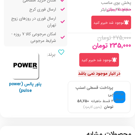
امکان خرید اقساطی
پخش بوی مناسب
ارسال فوری کرج
حجم: ۲۵ میلی‌لیتر
مشاهده بیشتر
ارسال فوری در روزهای زوج
موجود شد خبرم کنید
تهران
امکان مرجوعی کالا 7 روزه -
275,000
تومان
شرایط مرجوعی
235,000
تومان
برند:
موجود شد خبرم کنید
در انبار موجود نمی باشد
پاور پالس (power
پرداخت قسطی اسنپ
pulse)
پی
۴ قسط ماهیانه
58,750
تومان
(بدون کارمزد)
محصولات مشابه