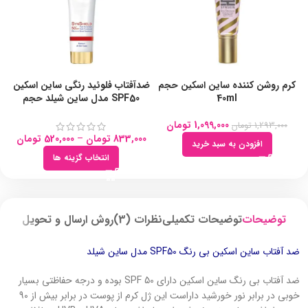
کرم روشن کننده ساین اسکین حجم
ضدآفتاب فلوئید رنگی ساین اسکین
بی
40ml
SPF50 مدل ساین شیلد حجم
50ml
1,099,000
تومان
1,293,000
تومان
833,000
تومان
–
520,000
تومان
افزودن به سبد خرید
انتخاب گزینه ها
توضیحات
توضیحات تکمیلی
نظرات (3)
روش ارسال و تحویل
ضد آفتاب ساین اسکین بی رنگ SPF50 مدل ساین شیلد
ضد آفتاب بی رنگ ساین اسکین دارای SPF 50 بوده و درجه حفاظتی بسیار
خوبی در برابر نور خورشید داراست این ژل کرم از پوست در برابر بیش از 90