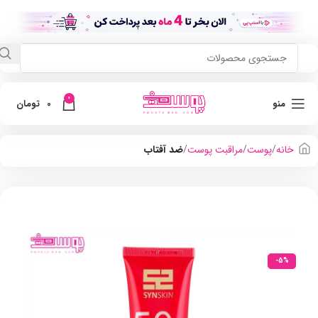
0
منو
0
تومان
خانه
پوست
مراقبت پوست
ضد آفتاب
-5%