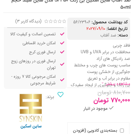
ضد آفتاب ساین اسکین بی رنگ SPF50 مدل ساین شیلد حجم
50ml
(دیدگاه کاربر
3
)
کد بهداشت محصول:
56/23906
تاریخ انقضا:
2027/09/10
تضمین اصالت و کیفیت کالا
دسته:
ضد آفتاب
امکان خرید اقساطی
فاقد چربی
ارسال فوری کرج
محافظت در برابر UVA و UVB
ضد رادیکال های آزاد
ارسال فوری در روزهای زوج
مناسب پوست های چرب و مختلط
تهران
جلوگیری از خشکی پوست
امکان مرجوعی کالا 7 روزه -
مقاوم در برابر آب و تعریق
شرایط مرجوعی
مشاهده بیشتر
بی رنگ و جلوگیری از ایجاد سفیدک
810,700
روی پوست
تومان
برند:
770,000
تومان
موجود در انبار
ساین اسکین
بسته‌بندی کادویی (افزودن