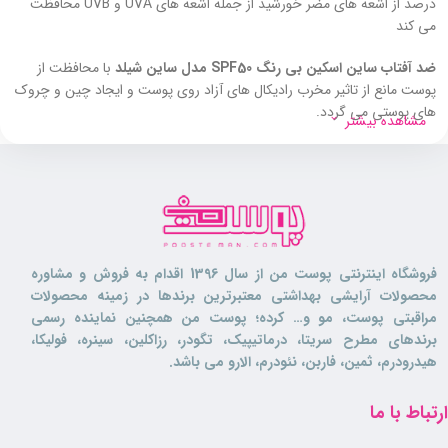
درصد از اشعه های مضر خورشید از جمله اشعه های UVA و UVB محافظت
می کند
ضد آفتاب ساین اسکین بی رنگ SPF50 مدل ساین شیلد
با محافظت از
پوست مانع از تاثیر مخرب رادیکال های آزاد روی پوست و ایجاد چین و چروک
های پوستی می گردد.
مشاهده بیشتر
ضد آفتاب ساین اسکین فاقد چربی بوده و برای افرادی که پوست های چرب و
مختلط دارند بسیار مناسب می باشد. و در برابر آب و تعریق نیز مقاوم می
باشد.
این
ضد آفتاب
از ایجاد خشکی روی پوست و دهیدراته شدن آن جلوگیری می
کند، همچنین بی رنگ بوده و بعد از استفاده باعث ایجاد سفیدک و احساس
فروشگاه اینترنتی پوست من از سال 1396 اقدام به فروش و مشاوره
چربی و سنگینی روی پوست نمی گردد.
محصولات آرایشی بهداشتی معتبرترین برندها در زمینه محصولات
مراقبتی پوست، مو و… کرده؛ پوست من همچنین نماینده رسمی
ضد آفتاب ساین اسکین بی‌رنگ SPF50 مدل ساین شیلد برای افرادی که قصد
برندهای مطرح سریتا، درماتیپیک، تگودر، رزاکلین، سینره، فولیکا،
استفاده از محصولی باکیفیت را برای مراقبت از پوست خود دارند، تولید شده
هیدرودرم، ثمین، فاربن، نئودرم، الارو می باشد.
است. این محصول از پوست شما در برابر اشعه‌های مضر آفتاب UVB و UVA
محافظت کرده و به دلیل بافت سبک برای استفاده روزانه مناسب است.
ارتباط با ما
ضد آفتاب ساین اسکین خوبه؟